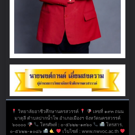
วิทยาลัยอาชีวศึกษานครสวรรค์
เลขที่ ๑๙๓ ถนน
มาตุลี ตำบลปากน้ำโพ อำเภอเมืองฯ จังหวัดนครสวรรค์
๖๐๐๐๐
โทรศัพท์ : ๐-๕๖๒๒-๑๓๖๐
โทรสาร.
๐-๕๖๒๒-๑๐๘๖
เว็บไซต์ : www.nwvoc.ac.th