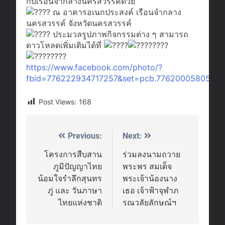
กับเรือนจำกลางนครสวรรค์ด้วย
ณ อาคารอเนกประสงค์ เรือนจำกลาง
นครสวรรค์ จังหวัดนครสวรรค์
ประมวลรูปภาพกิจกรรมต่าง ๆ สามารถ
ดาวโหลดเพิ่มเติมได้ที่
https://www.facebook.com/photo/?
fbid=776222934717257&set=pcb.7762000580528
Post Views:
168
Previous:
Next:
Post
navigation
โครงการสืบสาน
ร่วมลงนามถวาย
ภูมิปัญญาไทย
พระพร สมเด็จ
น้อมใจรำลึกสุนทร
พระเจ้าน้องนาง
ภู่ และ วันภาษา
เธอ เจ้าฟ้าจุฬาภ
ไทยแห่งชาติ
รณวลัยลักษณ์ฯ