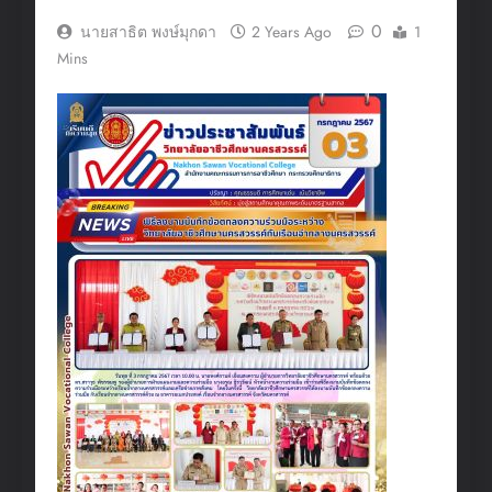
0
นายสาธิต พงษ์มุกดา
2 Years Ago
1
Mins