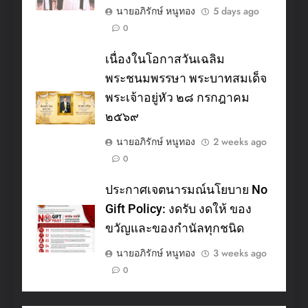
นายอภิรักษ์ หนูทอง
5 days ago
0
เนื่องในโอกาสวันเฉลิม
พระชนมพรรษา พระบาทสมเด็จ
พระเจ้าอยู่หัว ๒๘ กรกฎาคม
๒๕๖๙
นายอภิรักษ์ หนูทอง
2 weeks ago
0
ประกาศเจตนารมณ์นโยบาย No
Gift Policy: งดรับ งดให้ ของ
ขวัญและของกำนัลทุกชนิด
นายอภิรักษ์ หนูทอง
3 weeks ago
0