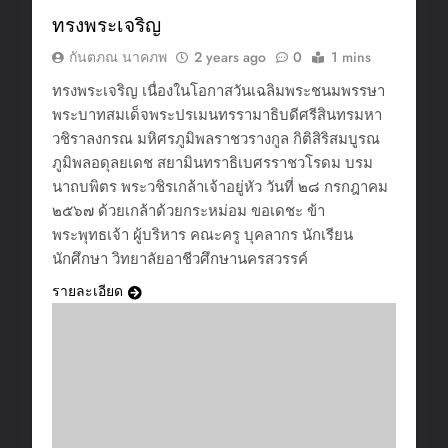
ทรงพระเจริญ
กันตภณ นาคภพ
2 years ago
0
1 mins
ทรงพระเจริญ เนื่องในโอกาสวันเฉลิมพระชนมพรรษา
พระบาทสมเด็จพระปรเมนทรรามาธิบดีศรีสินทรมหา
วชิราลงกรณ มหิศรภูมิพลราชวรางกูล กิติสิริสมบูรณ
ภูมิพลอดุลยเดช สยามินทราธิเบศรราชวโรดม บรม
นาถบพิตร พระวชิรเกล้าเจ้าอยู่หัว วันที่ ๒๘ กรกฎาคม
๒๕๖๗ ด้วยเกล้าด้วยกระหม่อม ขอเดชะ ข้า
พระพุทธเจ้า ผู้บริหาร คณะครู บุคลากร นักเรียน
นักศึกษา วิทยาลัยอาชีวศึกษานครสวรรค์
รายละเอียด