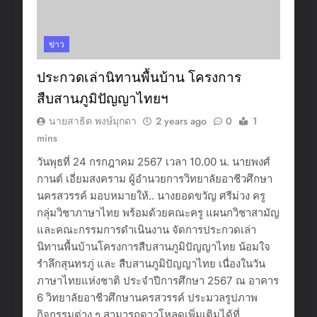
ข่าว
ประกวดเล่านิทานพื้นบ้าน โครงการ
สืบสานภูมิปัญญาไทยฯ
นายสาธิต พงษ์มุกดา
2 years ago
0
1
mins
วันพุธที่ 24 กรกฎาคม 2567 เวลา 10.00 น. นายพงศ์
กานต์ เอี่ยมสงคราม ผู้อำนวยการวิทยาลัยอาชีวศึกษา
นครสวรรค์ มอบหมายให้.. นางยอดขวัญ ศรีม่วง ครู
กลุ่มวิชาภาษาไทย พร้อมด้วยคณะครู แผนกวิชาสามัญ
และคณะกรรมการดำเนินงาน จัดการประกวดเล่า
นิทานพื้นบ้านโครงการสืบสานภูมิปัญญาไทย น้อมใจ
รำลึกสุนทรภู่ และ สืบสานภูมิปัญญาไทย เนื่องในวัน
ภาษาไทยแห่งชาติ ประจำปีการศึกษา 2567 ณ อาคาร
6 วิทยาลัยอาชีวศึกษานครสวรรค์ ประมวลรูปภาพ
กิจกรรมต่าง ๆ สามารถดาวโหลดเพิ่มเติมได้ที่