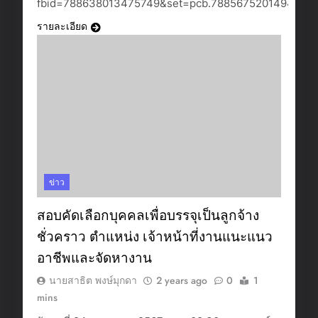
fbid=788638013475749&set=pcb.788567520149465
รายละเอียด
ข่าว
สอบคัดเลือกบุคคลเพื่อบรรจุเป็นลูกจ้าง
ชั่วคราว ตำแหน่ง เจ้าหน้าที่งานแนะแนว
อาชีพและจัดหางาน
นายสาธิต พงษ์มุกดา
2 years ago
0
1
mins