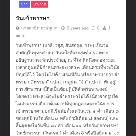
ข่าว
ประกาศ
วันเข้าพรรษา
นายสาธิต พงษ์มุกดา
2 years ago
0
1
mins
วันเข้าพรรษา (บาลี: วสฺส, สันสกฤต: วรฺษ) เป็นวัน
สำคัญในพุทธศาสนาวันหนึ่งที่พระสงฆ์เถรวาทจะ
อธิษฐานว่าจะพักประจำอยู่ ณ ที่ใด ที่หนึ่งตลอดระยะ
เวลาฤดูฝนที่มีกำหนดระยะเวลา ๓ เดือนตามที่พระวินัย
บัญญัติไว้ โดยไม่ไปค้างแรมที่อื่น หรือภาษาปากว่า จำ
พรรษา (“พรรษา” แปลว่า ฤดูฝน, “จำ” แปลว่า พักอยู่)
การเข้าพรรษานี้ถือเป็นข้อปฏิบัติสำหรับพระสงฆ์
โดยตรง พระสงฆ์จะไม่จำพรรษาไม่ได้ เนื่องจากรูปใด
ไม่จำพรรษาถือว่าต้องอาบัติทุกกฏตามพระวินัย การ
เข้าพรรษาตามปกติเริ่มนับตั้งแต่วันแรม ๑ ค่ำ เดือน ๘
ของทุกปี (หรือเดือน ๘ หลัง ถ้ามีเดือน ๘ สองหน) และ
สิ้นสุดลงในวันขึ้น ๑๕ ค่ำ เดือน ๑๑ หรือวันออกพรรษา
วันเข้าพรรษา (วันแรม 1 ค่ำ เดือน 8 หรือปีอธิกมาส จะ