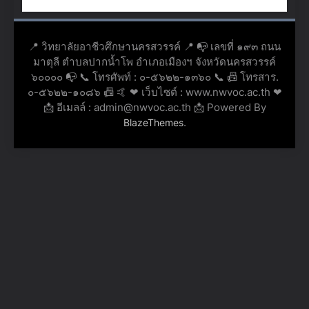
📍 วิทยาลัยอาชีวศึกษานครสวรรค์ 📍 📭 เลขที่ ๑๙๓ ถนน
มาตุลี ตำบลปากน้ำโพ อำเภอเมืองฯ จังหวัดนครสวรรค์
๖๐๐๐๐ 📭 📞 โทรศัพท์ : ๐-๕๖๒๒-๑๓๖๐ 📞 📠 โทรสาร.
๐-๕๖๒๒-๑๐๘๖ 📠 🤙 ❤ เว็บไซต์ : www.nwvoc.ac.th ❤
📩 อีเมลล์ : admin@nwvoc.ac.th 📩 Powered By
.
BlazeThemes