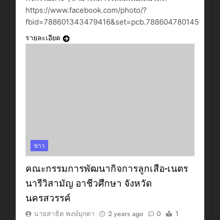
https://www.facebook.com/photo/?
fbid=788601343479416&set=pcb.788604780145739
รายละเอียด
ข่าว
คณะกรรมการพัฒนากิจการลูกเสือ-เนตร
นารีวิสามัญ อาชีวศึกษา จังหวัด
นครสวรรค์
นายสาธิต พงษ์มุกดา
2 years ago
0
1