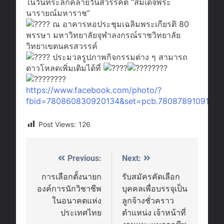
ในวันที่ระลึกคล้ายวันสวรรคต “สมเด็จพระ
นารายณ์มหาราช”
ณ อาคารหอประชุมเฉลิมพระเกียรติ 80
พรรษา มหาวิทยาลัยจุฬาลงกรณ์ราชวิทยาลัย
วิทยาเขตนครสวรรค์
ประมวลรูปภาพกิจกรรมต่าง ๆ สามารถ
ดาวโหลดเพิ่มเติมได้ที่
https://www.facebook.com/photo/?
fbid=780860830920134&set=pcb.7808789109183
Post Views:
126
Previous:
Next:
Post
navigation
การเลือกตั้งนายก
รับสมัครคัดเลือก
องค์การนักวิชาชีพ
บุคคลเพื่อบรรจุเป็น
ในอนาคตแห่ง
ลูกจ้างชั่วคราว
ประเทศไทย
ตำแหน่ง เจ้าหน้าที่