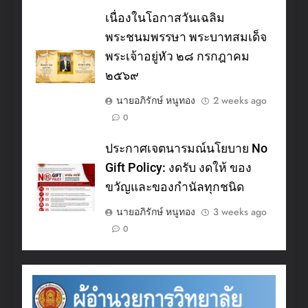
เนื่องในโอกาสวันเฉลิม
พระชนมพรรษา พระบาทสมเด็จ
พระเจ้าอยู่หัว ๒๘ กรกฎาคม
๒๕๖๙
นายอภิรักษ์ หนูทอง
2 weeks ago
0
ประกาศเจตนารมณ์นโยบาย No
Gift Policy: งดรับ งดให้ ของ
ขวัญและของกำนัลทุกชนิด
นายอภิรักษ์ หนูทอง
3 weeks ago
0