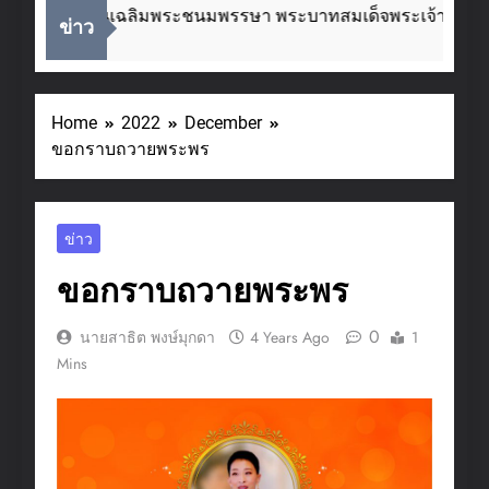
องในโอกาสวันเฉลิมพระชนมพรรษา พระบาทสมเด็จพระเจ้าอยู่หัว
ข่าว
s Ago
Home
2022
December
ขอกราบถวายพระพร
ข่าว
ขอกราบถวายพระพร
0
นายสาธิต พงษ์มุกดา
4 Years Ago
1
Mins