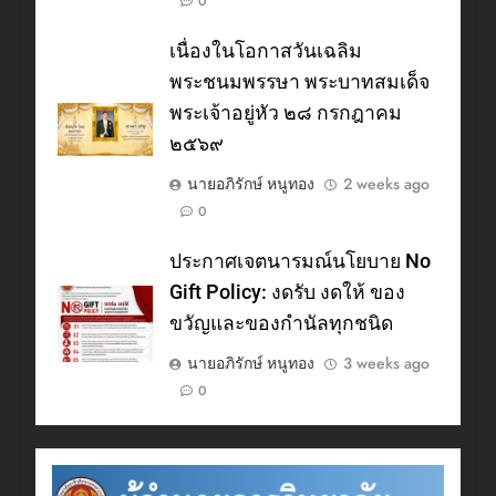
0
เนื่องในโอกาสวันเฉลิม
พระชนมพรรษา พระบาทสมเด็จ
พระเจ้าอยู่หัว ๒๘ กรกฎาคม
๒๕๖๙
นายอภิรักษ์ หนูทอง
2 weeks ago
0
ประกาศเจตนารมณ์นโยบาย No
Gift Policy: งดรับ งดให้ ของ
ขวัญและของกำนัลทุกชนิด
นายอภิรักษ์ หนูทอง
3 weeks ago
0