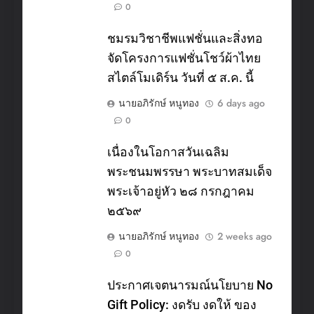
0
ชมรมวิชาชีพแฟชั่นและสิ่งทอ
จัดโครงการแฟชั่นโชว์ผ้าไทย
สไตล์โมเดิร์น วันที่ ๕ ส.ค. นี้
นายอภิรักษ์ หนูทอง
6 days ago
0
เนื่องในโอกาสวันเฉลิม
พระชนมพรรษา พระบาทสมเด็จ
พระเจ้าอยู่หัว ๒๘ กรกฎาคม
๒๕๖๙
นายอภิรักษ์ หนูทอง
2 weeks ago
0
ประกาศเจตนารมณ์นโยบาย No
Gift Policy: งดรับ งดให้ ของ