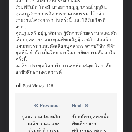
และ ป.ตรี แผนกคหกรรมศาสตร์
ร่วมพิธีเปิด โดยมี นางสาวธัญญาภรณ์ บุญยืน
คุณครูสาขาการจัดการงานคหกรรม ได้กล่า
รายงานโครงการฯ ในครั้งนี้ และได้รับเกียรติ
จาก…
คุณภูเบศร์ อยู่ญาติมาก ผู้จัดการฝ่ายสรรหาและคัด
เลือกบุคลากร และคุณพิชยณัฏฐ์ เวชกิจ หัวหน้า
แผนกสรรหาและคัดเลือกบุคลากร จากบริษัท สีฟ้า
ลุมพีนี จำกัด เป็นวิทยากรในการจัดอบรมสัมนาใน
ครั้งนี้
ณ ห้องประชุมวิทยบริการและห้องสมุด วิทยาลัย
อาชีวศึกษานครสวรรค์
Post Views:
126
Previous:
Next:
Post
navigation
ดูแลความปลอดภัย
รับสมัครบุคคลเพื่อ
บนท้องถนน และ
คัดเลือกสรร
ร่วมทำกิจกรรม
พนักงานราชการ