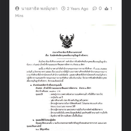
0
นายสาธิต พงษ์มุกดา
2 Years Ago
1
Mins