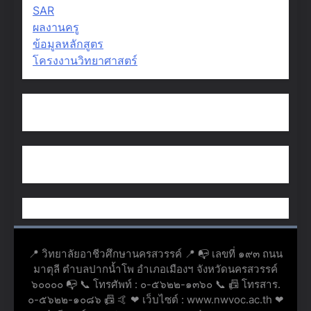
SAR
ผลงานครู
ข้อมูลหลักสูตร
โครงงานวิทยาศาสตร์
📍 วิทยาลัยอาชีวศึกษานครสวรรค์ 📍 📭 เลขที่ ๑๙๓ ถนน
มาตุลี ตำบลปากน้ำโพ อำเภอเมืองฯ จังหวัดนครสวรรค์
๖๐๐๐๐ 📭 📞 โทรศัพท์ : ๐-๕๖๒๒-๑๓๖๐ 📞 📠 โทรสาร.
๐-๕๖๒๒-๑๐๘๖ 📠 🤙 ❤ เว็บไซต์ : www.nwvoc.ac.th ❤