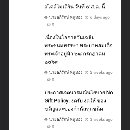
สไตล์โมเดิร์น วันที่ ๕ ส.ค. นี้
นายอภิรักษ์ หนูทอง
6 days ago
0
เนื่องในโอกาสวันเฉลิม
พระชนมพรรษา พระบาทสมเด็จ
พระเจ้าอยู่หัว ๒๘ กรกฎาคม
๒๕๖๙
นายอภิรักษ์ หนูทอง
2 weeks ago
0
ประกาศเจตนารมณ์นโยบาย No
Gift Policy: งดรับ งดให้ ของ
ขวัญและของกำนัลทุกชนิด
นายอภิรักษ์ หนูทอง
3 weeks ago
0