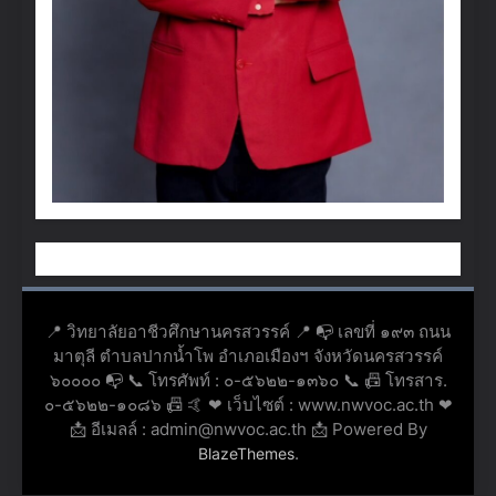
📍 วิทยาลัยอาชีวศึกษานครสวรรค์ 📍 📭 เลขที่ ๑๙๓ ถนน
มาตุลี ตำบลปากน้ำโพ อำเภอเมืองฯ จังหวัดนครสวรรค์
๖๐๐๐๐ 📭 📞 โทรศัพท์ : ๐-๕๖๒๒-๑๓๖๐ 📞 📠 โทรสาร.
๐-๕๖๒๒-๑๐๘๖ 📠 🤙 ❤ เว็บไซต์ : www.nwvoc.ac.th ❤
📩 อีเมลล์ : admin@nwvoc.ac.th 📩 Powered By
.
BlazeThemes