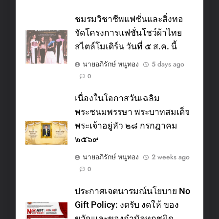
ชมรมวิชาชีพแฟชั่นและสิ่งทอ
จัดโครงการแฟชั่นโชว์ผ้าไทย
สไตล์โมเดิร์น วันที่ ๕ ส.ค. นี้
นายอภิรักษ์ หนูทอง
5 days ago
0
เนื่องในโอกาสวันเฉลิม
พระชนมพรรษา พระบาทสมเด็จ
พระเจ้าอยู่หัว ๒๘ กรกฎาคม
๒๕๖๙
นายอภิรักษ์ หนูทอง
2 weeks ago
0
ประกาศเจตนารมณ์นโยบาย No
Gift Policy: งดรับ งดให้ ของ
ขวัญและของกำนัลทุกชนิด