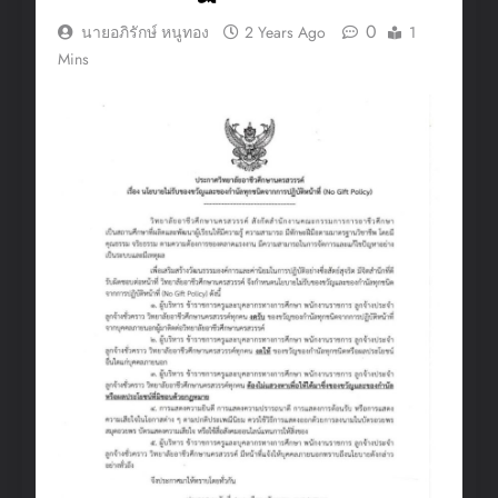
0
นายอภิรักษ์ หนูทอง
2 Years Ago
1
Mins