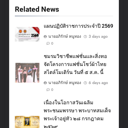
Related News
แผนปฏิบัติราชการประจำปี 2569
นายอภิรักษ์ หนูทอง
3 days ago
0
ชมรมวิชาชีพแฟชั่นและสิ่งทอ
จัดโครงการแฟชั่นโชว์ผ้าไทย
สไตล์โมเดิร์น วันที่ ๕ ส.ค. นี้
นายอภิรักษ์ หนูทอง
6 days ago
0
เนื่องในโอกาสวันเฉลิม
พระชนมพรรษา พระบาทสมเด็จ
พระเจ้าอยู่หัว ๒๘ กรกฎาคม
๒๕๖๙