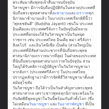
พระสัมมาสัมพุทธเจ้าสืบมาจนปัจจุบัน
วิสาขบูชา มีการนับถือปฏิบัติกันในหลายประเทศที่
นับถือพระพุทธศาสนาทั้ง
มหายาน
และ
เถรวาท
ทุก
นิกายมาช้านานแล้ว ในบางประเทศเรียกพิธีนี้ว่า
“พุทธชยันตี” (Buddha Jayanti) เช่นใน ประเทศ
อินเดียและประเทศศรีลังกา ในปัจจุบันมีหลาย
ประเทศที่ยกย่องให้วันวิสาขบูชาเป็นวันหยุด
ราชการ เช่น ประเทศไทย อินเดีย พม่า ศรีลังกา
สิงคโปร์ และอินโดนีเซีย เป็นต้น (ส่วนใหญ่เป็น
ประเทศที่มีสัดส่วนประชากรที่นับถือพระพุทธ
ศาสนานิกายเถรวาทมากที่สุด) ในฝ่ายของประเทศ
ที่นับถือพระพุทธศาสนาเถรวาทในปัจจุบัน ส่วน
ใหญ่ได้รับคติการปฏิบัติบูชาในวันวิสาขบูชามา
จากลังกา (ประเทศศรีลังกา) ในประเทศไทย
ปรากฏหลักฐานว่ามีการจัดพิธีวิสาขบูชามาตั้งแต่
สมัยสุโขทัย
วันวิสาขบูชา ถือได้ว่าเป็นวันสำคัญทางพระพุทธ
ศาสนาสากล เพราะชาวพุทธทุกนิกายจะพร้อมใจ
กันจัดพิธีพุทธบูชาในวันนี้พร้อมกันทั่วทั้งโลก (ซึ่ง
ไม่เหมือน
วันมาฆบูชา
และ
วันอาสาฬหบูชา
ที่เป็น