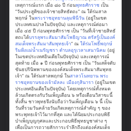
เหตุการณ์แรก เมื่อ ๘๐ ปี ก่อน
พุทธศักราช
เป็น
“วันประสูติของเจ้าชายสิทธัตถะ” ณ ใต้ร่มสาล
พฤกษ์ ใน
พระราชอุทยานลุมพินีวัน
(อยู่ในเขต
ประเทศเนปาลในปัจจุบัน) และเหตุการณ์ต่อมา
เมื่อ ๔๕ ปี ก่อนพุทธศักราช เป็น “วันที่เจ้าชายสิทธั
ตถะได้
บรรลุพระสัมมาสัมโพธิญาณ ตรัสรู้เป็นองค์
สมเด็จพระสัมมาสัมพุทธเจ้า
” ณ
ใต้ร่มโพธิ์พฤกษ์
ริมฝั่งแม่น้ำเนรัญชรา ตำบลอุรุเวลาเสนานิคม
(อยู่
ในเขตประเทศอินเดียในปัจจุบัน) และเหตุการณ์
สุดท้าย เมื่อ ๑ ปี ก่อนพุทธศักราช เป็น “วันเสด็จดับ
ขันธปรินิพพานขององค์สมเด็จพระสัมมาสัมพุทธ
เจ้า” ณ ใต้ร่มสาลพฤกษ์ ใน
สาลวโนทยาน พระ
ราชอุทยานของเจ้ามัลละ เมืองกุสินารา
(อยู่ในเขต
ประเทศอินเดียในปัจจุบัน) โดยเหตุการณ์ทั้งหมด
ล้วนเกิดตรงกับวันเพ็ญเดือน ๖ หรือเดือนวิสาขะนี้
ทั้งสิ้น ชาวพุทธจึงนับถือว่าวันเพ็ญเดือน ๖ นี้ เป็น
วันที่รวมวันคล้ายวันเกิดเหตุการณ์สำคัญ ๆ ของ
พระพุทธเจ้าไว้มากที่สุด และได้นิยมประกอบพิธี
บำเพ็ญบุญกุศลและประกอบพิธีพุทธบูชาต่าง ๆ
เพื่อเป็นการถวายสักการะรำลึกถึงแด่องค์สมเด็จ