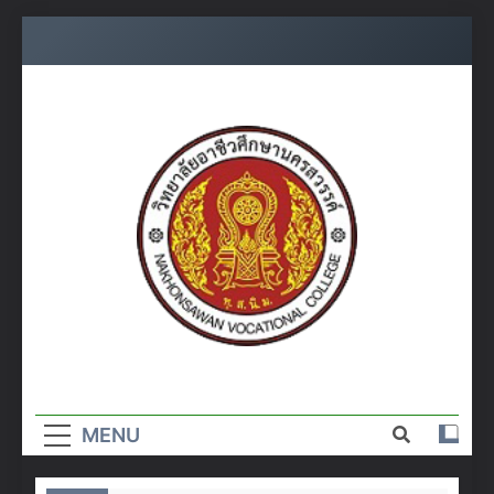
Skip
to
content
วิทยาลัย
อาชีวศึกษา
MENU
นครสวรรค์