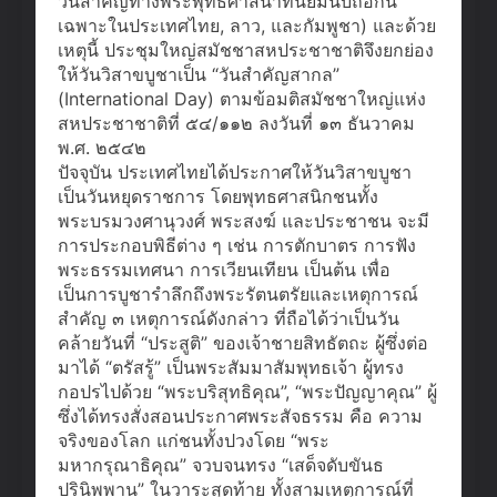
วันสำคัญทางพระพุทธศาสนาที่นิยมนับถือกัน
เฉพาะในประเทศไทย, ลาว, และกัมพูชา) และด้วย
เหตุนี้ ประชุมใหญ่สมัชชาสหประชาชาติจึงยกย่อง
ให้วันวิสาขบูชาเป็น “วันสำคัญสากล”
(International Day) ตามข้อมติสมัชชาใหญ่แห่ง
สหประชาชาติที่ ๕๔/๑๑๒ ลงวันที่ ๑๓ ธันวาคม
พ.ศ. ๒๕๔๒
ปัจจุบัน ประเทศไทยได้ประกาศให้วันวิสาขบูชา
เป็นวันหยุดราชการ โดยพุทธศาสนิกชนทั้ง
พระบรมวงศานุวงศ์ พระสงฆ์ และประชาชน จะมี
การประกอบพิธีต่าง ๆ เช่น การตักบาตร การฟัง
พระธรรมเทศนา การเวียนเทียน เป็นต้น เพื่อ
เป็นการบูชารำลึกถึงพระรัตนตรัยและเหตุการณ์
สำคัญ ๓ เหตุการณ์ดังกล่าว ที่ถือได้ว่าเป็นวัน
คล้ายวันที่ “ประสูติ” ของเจ้าชายสิทธัตถะ ผู้ซึ่งต่อ
มาได้ “ตรัสรู้” เป็นพระสัมมาสัมพุทธเจ้า ผู้ทรง
กอปรไปด้วย “พระบริสุทธิคุณ”, “พระปัญญาคุณ” ผู้
ซึ่งได้ทรงสั่งสอนประกาศพระสัจธรรม คือ ความ
จริงของโลก แก่ชนทั้งปวงโดย “พระ
มหากรุณาธิคุณ” จวบจนทรง “เสด็จดับขันธ
ปรินิพพาน” ในวาระสุดท้าย ทั้งสามเหตุการณ์ที่