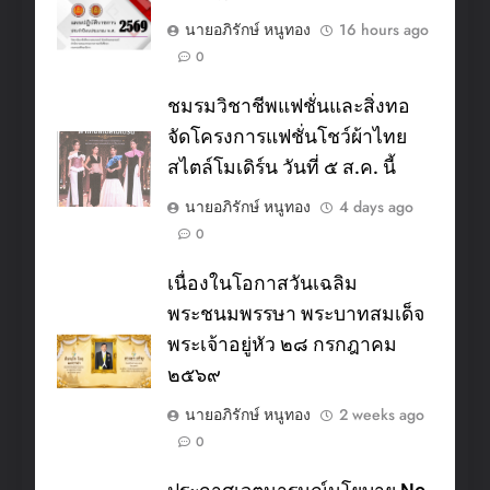
นายอภิรักษ์ หนูทอง
16 hours ago
0
ชมรมวิชาชีพแฟชั่นและสิ่งทอ
จัดโครงการแฟชั่นโชว์ผ้าไทย
สไตล์โมเดิร์น วันที่ ๕ ส.ค. นี้
นายอภิรักษ์ หนูทอง
4 days ago
0
เนื่องในโอกาสวันเฉลิม
พระชนมพรรษา พระบาทสมเด็จ
พระเจ้าอยู่หัว ๒๘ กรกฎาคม
๒๕๖๙
นายอภิรักษ์ หนูทอง
2 weeks ago
0