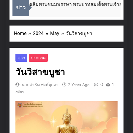
ในโอกาสวันเฉลิมพระชนมพรรษา พระบาทสมเด็จพระเจ้าอยู่หัว 
ข่าว
 Ago
Home
2024
May
วันวิสาขบูชา
ข่าว
ประกาศ
วันวิสาขบูชา
0
นายสาธิต พงษ์มุกดา
2 Years Ago
1
Mins