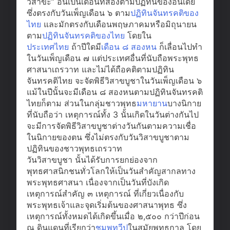
วิสาขะ” อันเป็นเดือนที่สองตามปฏิทินของอินเดีย
ซึ่งตรงกับวันเพ็ญเดือน ๖ ตาม
ปฏิทินจันทรคติของ
ไทย
และมักตรงกับเดือนพฤษภาคมหรือมิถุนายน
ตาม
ปฏิทินจันทรคติของไทย
โดยใน
ประเทศไทย
ถ้าปีใดมี
เดือน ๘ สองหน
ก็เลื่อนไปทำ
ในวันเพ็ญเดือน ๗ แต่ประเทศอื่นที่นับถือพระพุทธ
ศาสนาเถรวาท และไม่ได้ถือคติตามปฏิทิน
จันทรคติไทย จะจัดพิธีวิสาขบูชาในวันเพ็ญเดือน ๖
แม้ในปีนั้นจะมีเดือน ๘ สองหนตามปฏิทินจันทรคติ
ไทยก็ตาม ส่วนในกลุ่มชาวพุทธ
มหายาน
บางนิกาย
ที่นับถือว่า เหตุการณ์ทั้ง 3 นั้นเกิดในวันต่างกันไป
จะมีการจัดพิธีวิสาขบูชาต่างวันกันตามความเชื่อ
ในนิกายของตน ซึ่งไม่ตรงกับวันวิสาขบูชาตาม
ปฏิทินของชาวพุทธเถรวาท
วันวิสาขบูชา นั้นได้รับการยกย่องจาก
พุทธศาสนิกชนทั่วโลกให้เป็นวันสำคัญสากลทาง
พระพุทธศาสนา เนื่องจากเป็นวันที่บังเกิด
เหตุการณ์สำคัญ ๓ เหตุการณ์ ที่เกี่ยวเนื่องกับ
พระพุทธเจ้าและจุดเริ่มต้นของศาสนาพุทธ ซึ่ง
เหตุการณ์ทั้งหมดได้เกิดขึ้นเมื่อ ๒,๕๐๐ กว่าปีก่อน
ณ ดินแดนที่เรียกว่า
ชมพูทวีป
ในสมัยพุทธกาล โดย