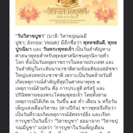
“
วันวิสาขบูชา
” (บาลี: วิสาขปุณฺณมี
ปูชา; อังกฤษ: Vesak) มีอีกชื่อว่า
พุทธชยันตี
,
พุทธ
ปูรณิมา
และ
วันพระพุทธเจ้า
เป็นวันสำคัญทาง
ศาสนาพุทธสำหรับพุทธศาสนิกชนทุกนิกายทั่ว
โลก ทั้งเป็นวันหยุดราชการในหลายประเทศ และ
วันสำคัญในระดับนานาชาติตามข้อมติของสมัชชา
ใหญ่แห่งสหประชาชาติ เพราะเป็นวันคล้ายวันที่
เกิดเหตุการณ์สำคัญที่สุดในศาสนาพุทธ ๓
เหตุการณ์ด้วยกัน คือ การประสูติ ตรัสรู้ และ
ปรินิพพานของพระโคตมพุทธเจ้า โดยทั้งสาม
เหตุการณ์ได้เกิด ณ วันขึ้น ๑๕ ค่ำ เดือน ๖ หรือวัน
เพ็ญแห่งเดือนวิสาขะ (ต่างปีกัน) ชาวพุทธจึงถือว่า
เป็นวันที่รวมเกิดเหตุการณ์อัศจรรย์ยิ่ง และเรียก
การบูชาในวันนี้ว่า “วิสาขบูชา” ย่อมาจาก “วิสาขปุ
รณมีบูชา” แปลว่า “การบูชาในวันเพ็ญเดือน