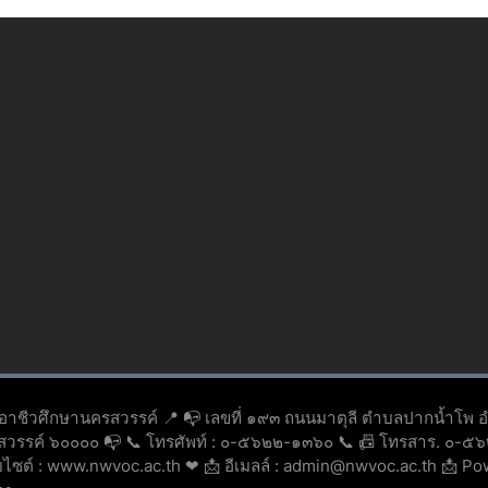
ยอาชีวศึกษานครสวรรค์ 📍 📭 เลขที่ ๑๙๓ ถนนมาตุลี ตำบลปากน้ำโพ 
รสวรรค์ ๖๐๐๐๐ 📭 📞 โทรศัพท์ : ๐-๕๖๒๒-๑๓๖๐ 📞 📠 โทรสาร. ๐-
็บไซต์ : www.nwvoc.ac.th ❤ 📩 อีเมลล์ : admin@nwvoc.ac.th 📩 P