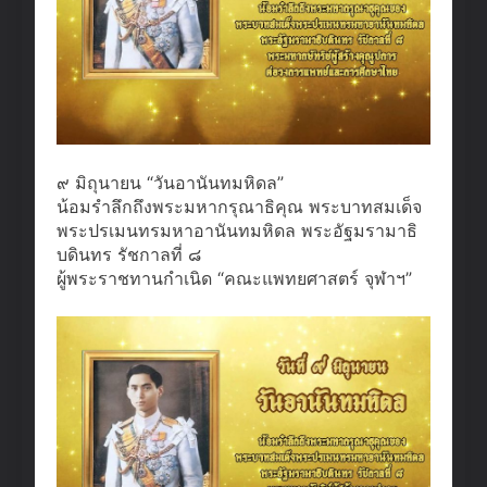
๙ มิถุนายน “วันอานันทมหิดล”
น้อมรำลึกถึงพระมหากรุณาธิคุณ พระบาทสมเด็จ
พระปรเมนทรมหาอานันทมหิดล พระอัฐมรามาธิ
บดินทร รัชกาลที่ ๘
ผู้พระราชทานกำเนิด “คณะแพทยศาสตร์ จุฬาฯ”