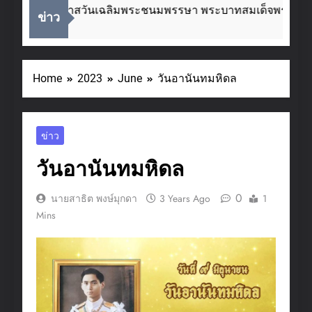
เนื่องในโอกาสวันเฉลิมพระชนมพรรษา พระบาทสมเด็จพระเจ้าอย
ข่าว
2 Weeks Ago
Home
2023
June
วันอานันทมหิดล
ข่าว
วันอานันทมหิดล
0
นายสาธิต พงษ์มุกดา
3 Years Ago
1
Mins