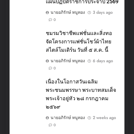
แผนปฏิบัติราชการประจำปี 2569
นายอภิรักษ์ หนูทอง
3 days ago
0
ชมรมวิชาชีพแฟชั่นและสิ่งทอ
จัดโครงการแฟชั่นโชว์ผ้าไทย
สไตล์โมเดิร์น วันที่ ๕ ส.ค. นี้
นายอภิรักษ์ หนูทอง
6 days ago
0
เนื่องในโอกาสวันเฉลิม
พระชนมพรรษา พระบาทสมเด็จ
พระเจ้าอยู่หัว ๒๘ กรกฎาคม
๒๕๖๙
นายอภิรักษ์ หนูทอง
2 weeks ago
0