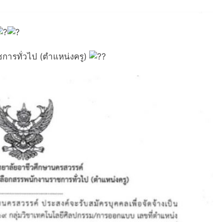
าชการทั่วไป (ตำแหน่งครู)