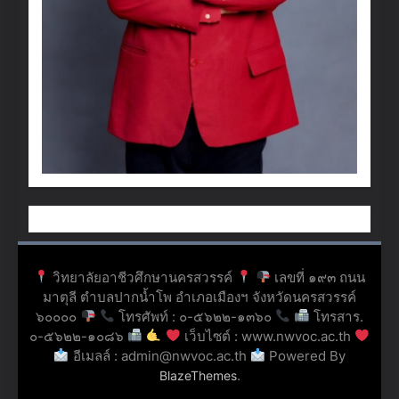
วิทยาลัยอาชีวศึกษานครสวรรค์
เลขที่ ๑๙๓ ถนน
มาตุลี ตำบลปากน้ำโพ อำเภอเมืองฯ จังหวัดนครสวรรค์
๖๐๐๐๐
โทรศัพท์ : ๐-๕๖๒๒-๑๓๖๐
โทรสาร.
๐-๕๖๒๒-๑๐๘๖
เว็บไซต์ : www.nwvoc.ac.th
อีเมลล์ : admin@nwvoc.ac.th
Powered By
.
BlazeThemes