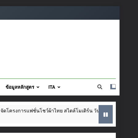
ข้อมูลหลักสูตร
ITA
นโชว์ผ้าไทย สไตล์โมเดิร์น วันที่ ๕ ส.ค. นี้
SA
2 W