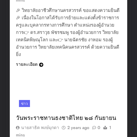
mins
🎉 วิทยาลัยอาชีวศึกษานครสวรรค์ ขอแสดงความยินดี
🎉 เนื่องในโอกาสได้รับการย้ายและแต่งตั้งข้าราชการ
ครูและบุคลากรทางการศึกษา ตำแหน่งรองผู้อำนวย
การ👉 ดร.สราวุธ พัชรชมพู รองผู้อำนวยการ วิทยาลัย
เทคนิคพิษณุโลก และ👉 นายฉัตรชัย งาหอม รองผู้
อำนวยการ วิทยาลัยเทคนิคนครสวรรค์ ด้วยความยินดี
ยิ่ง
รายละเอียด
ข่าว
วันพระราชทานธงชาติไทย ๒๘ กันยายน
นายสาธิต พงษ์มุกดา
2 years ago
0
1
mins