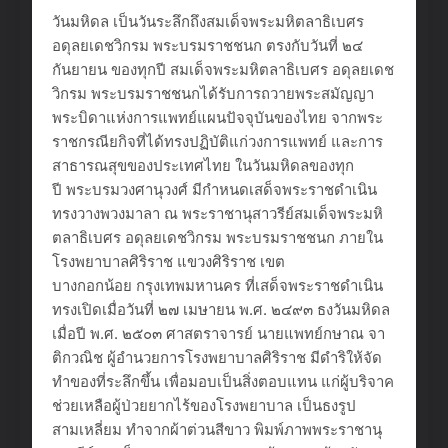
วันมหิดล เป็นวันระลึกถึงสมเด็จพระมหิตลาธิเบศร
อดุลยเดชวิกรม พระบรมราชชนก ตรงกับวันที่ ๒๔
กันยายน ของทุกปี สมเด็จพระมหิตลาธิเบศร อดุลยเดช
วิกรม พระบรมราชชนกได้รับการถวายพระสมัญญา
พระบิดาแห่งการแพทย์แผนปัจจุบันของไทย จากพระ
ราชกรณียกิจที่ได้ทรงปฏิบัติแก่วงการแพทย์ และการ
สาธารณสุขของประเทศไทย ในวันมหิดลของทุก
ปี พระบรมวงศานุวงศ์ มีกำหนดเสด็จพระราชดำเนิน
ทรงวางพวงมาลา ณ พระราชานุสาวรีย์สมเด็จพระมหิ
ตลาธิเบศร อดุลยเดชวิกรม พระบรมราชชนก ภายใน
โรงพยาบาลศิริราช แขวงศิริราช เขต
บางกอกน้อย กรุงเทพมหานคร ที่เสด็จพระราชดำเนิน
ทรงเปิดเมื่อวันที่ ๒๗ เมษายน พ.ศ. ๒๔๙๓ ธงวันมหิดล
เมื่อปี พ.ศ. ๒๕๐๓ ศาสตราจารย์ นายแพทย์กษาณ จา
ติกวณิช ผู้อำนวยการโรงพยาบาลศิริราช มีดำริให้จัด
ทำของที่ระลึกขึ้น เพื่อมอบเป็นสิ่งตอบแทน แก่ผู้บริจาค
ช่วยเหลือผู้ป่วยยากไร้ของโรงพยาบาล เป็นธงรูป
สามเหลี่ยม ทำจากผ้าต่วนสีขาว พิมพ์ภาพพระราชานุ