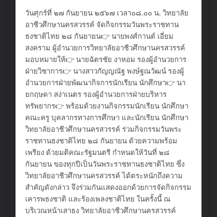
วันศุกร์ที่ ๒๗ กันยายน ๒๕๖๗ เวลา๐๘.๐๐ น. วิทยาลัย
อาชีวศึกษานครสวรรค์ จัดกิจกรรมวันพระราชทาน
ธงชาติไทย ๒๘ กันยายน👉 นายพงศ์กานต์ เอี่ยม
สงคราม ผู้อำนวยการวิทยาลัยอาชีวศึกษานครสวรรค์
มอบหมายให้👉 นายฉัตรชัย งาหอม รองผู้อำนวยการ
ฝ่ายวิชาการ👉 นางสาวกัญญณัฐ พงษ์ฐณวัฒน์ รองผู้
อำนวยการฝ่ายพัฒนากิจการนักเรียน นักศึกษา👉 นา
ยกฤษดา สง่าเนตร รองผู้อำนวยการฝ่ายบริหาร
ทรัพยากร👉 พร้อมด้วยงานกิจกรรมนักเรียน นักศึกษา
คณะครู บุคลากรทางการศึกษา และนักเรียน นักศึกษา
วิทยาลัยอาชีวศึกษานครสวรรค์ ร่วมกิจกรรมวันพระ
ราชทานธงชาติไทย ๒๘ กันยายน ด้วยความพร้อม
เพรียง ด้วยมติคณะรัฐมนตรี กำหนดให้วันที่ ๒๘
กันยายน ของทุกปีเป็นวันพระราชทานธงชาติไทย ซึ่ง
วิทยาลัยอาชีวศึกษานครสวรรค์ ได้ตระหนักถึงความ
สำคัญดังกล่าว จึงร่วมกันแสดงออกด้วยการจัดกิจกรรม
เคารพธงชาติ และร้องเพลงชาติไทย ในครั้งนี้ ณ
บริเวณหน้าเสาธง วิทยาลัยอาชีวศึกษานครสวรรค์