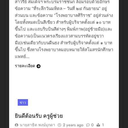
สาวรีย์ สมเด็จฯ พระบรมราชชนก ล้อมรอบด้วยอักษร
ข้อความ “ที่ระลึกวันมหิดล – วันที่ ๒๔ กันยายน” อยู่
ส่วนบน และข้อความ “โรงพยาบาลศิริราช” อยู่ส่วนล่าง
โดยทั้งหมดเป็นสีเขียว สำหรับผู้บริจาคตั้งแต่ ๑๐ บาท
ขึ้นไป และแถบริบบินสีต่างๆ พิมพ์ภาพ(อยู่ซ้ายมือ)และ
ข้อความ(เป็นแนวตรงเรียงแถวสามบรรทัดอยู่ขวา
มือ)เช่นเดียวกับบนผืนธง สำหรับผู้บริจาคตั้งแต่ ๑ บาท
ขึ้นไป ซึ่งทางโรงพยาบาลมอบหมายให้สโมสรนักศึกษา
แพทย์…
รายละเอียด
ข่าว
ยินดีต้อนรับ ครูผู้ช่วย
นายสาธิต พงษ์มุกดา
2 years ago
0
1