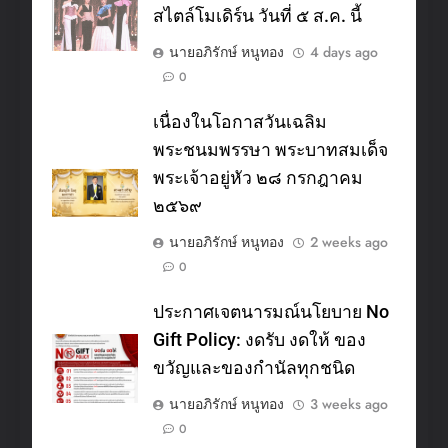
สไตล์โมเดิร์น วันที่ ๕ ส.ค. นี้
นายอภิรักษ์ หนูทอง
4 days ago
0
เนื่องในโอกาสวันเฉลิม
พระชนมพรรษา พระบาทสมเด็จ
พระเจ้าอยู่หัว ๒๘ กรกฎาคม
๒๕๖๙
นายอภิรักษ์ หนูทอง
2 weeks ago
0
ประกาศเจตนารมณ์นโยบาย No
Gift Policy: งดรับ งดให้ ของ
ขวัญและของกำนัลทุกชนิด
นายอภิรักษ์ หนูทอง
3 weeks ago
0