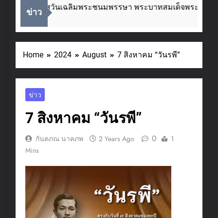
ื่องในโอกาสวันเฉลิมพระชนมพรรษา พระบาทสมเด็จพระเจ้าอยู่
ข่าว
Weeks Ago
Home
2024
August
7 สิงหาคม “วันรพี”
ข่าว
7 สิงหาคม “วันรพี”
0
กันตภณ นาคภพ
2 Years Ago
1
Mins