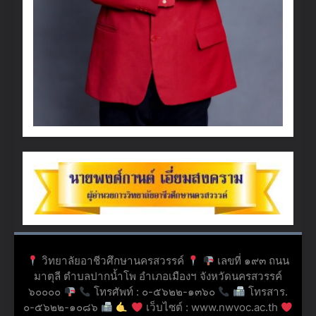
วิทยาลัยอาชีวศึกษานครสวรรค์
เลขที่ ๑๙๓ ถนน
มาตุลี ตำบลปากน้ำโพ อำเภอเมืองฯ จังหวัดนครสวรรค์
๖๐๐๐๐
โทรศัพท์ : ๐-๕๖๒๒-๑๓๖๐
โทรสาร.
๐-๕๖๒๒-๑๐๘๖
เว็บไซต์ : www.nwvoc.ac.th