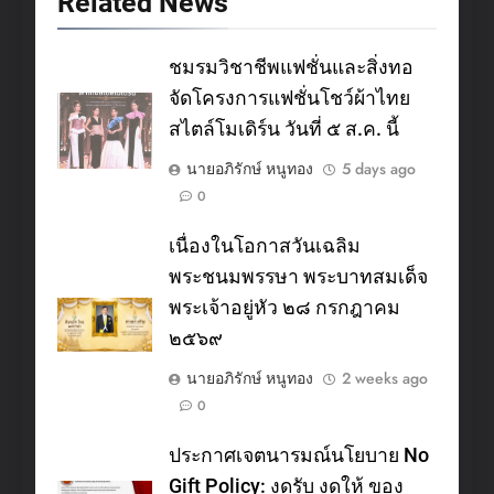
Related News
ชมรมวิชาชีพแฟชั่นและสิ่งทอ
จัดโครงการแฟชั่นโชว์ผ้าไทย
สไตล์โมเดิร์น วันที่ ๕ ส.ค. นี้
นายอภิรักษ์ หนูทอง
5 days ago
0
เนื่องในโอกาสวันเฉลิม
พระชนมพรรษา พระบาทสมเด็จ
พระเจ้าอยู่หัว ๒๘ กรกฎาคม
๒๕๖๙
นายอภิรักษ์ หนูทอง
2 weeks ago
0
ประกาศเจตนารมณ์นโยบาย No
Gift Policy: งดรับ งดให้ ของ