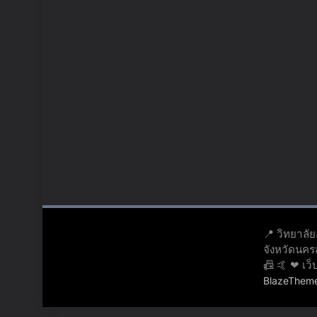
📍 วิทยาลั
จังหวัดนค
📠 🤙 ❤ เว
BlazeThem