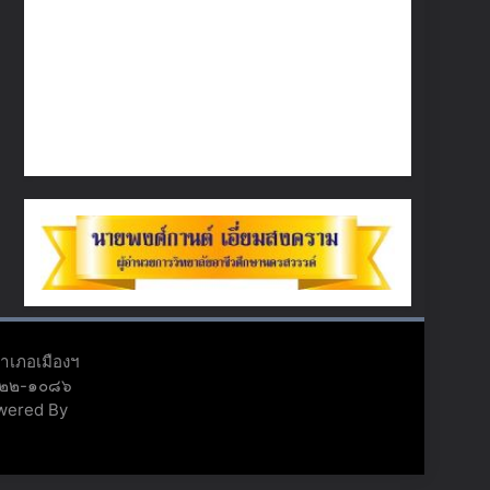
อำเภอเมืองฯ
๕๖๒๒-๑๐๘๖
owered By