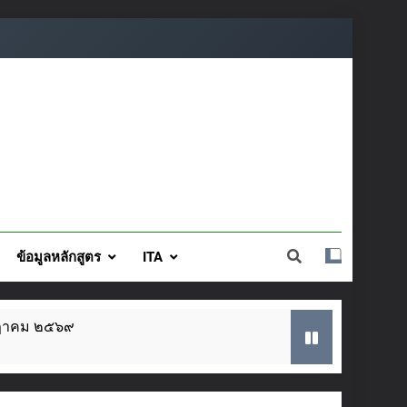
ข้อมูลหลักสูตร
ITA
กฎาคม ๒๕๖๙