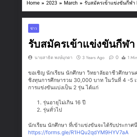
Home
2023
March
รับสมัครเข้าแข่งขันกีฬา
ชมรมวิชาชีพแ
3 Days Ago
SAR ประจำป
ข่าว
2 Weeks Ago
ประกาศเจตนา
รับสมัครเข้าแข่งขันกีฬา
3 Weeks Ago
รับสมัครเยาว
0
นายสาธิต พงษ์มุกดา
3 Years Ago
1 Mi
3 Weeks Ago
แผนกวิชาการตลาด 
ขอเชิญ นักเรียน นักศึกษา วิทยาลัยอาชีวศึกษาน
กับสินค้าสร้างสรรค
ชิงทุนการศึกษารวม 30,000 บาท ในวันที่ 4 -
ประกอบการ การตล
3 Weeks Ago
การแข่งขันแบ่งเป็น 2 รุ่น ได้แก่
พิธีมอบเกียร
รุ่นอายุไม่เกิน 16 ปี
3 Weeks Ago
รุ่นทั่วไป
ชมรม TO BE NUMB
การดำเนินงานขอ
นักเรียน นักศึกษา ที่เข้าแข่งขันจะได้รับประกาศ
3 Weeks Ago
https://forms.gle/R1HQu2qdYM9HYV7aA