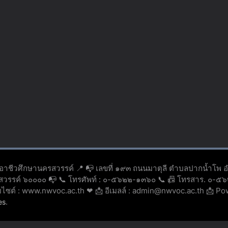
ยอาชีวศึกษานครสวรรค์ 📍 📭 เลขที่ ๑๙๓ ถนนมาตุลี ตำบลปากน้ำโพ 
รสวรรค์ ๖๐๐๐๐ 📭 📞 โทรศัพท์ : ๐-๕๖๒๒-๑๓๖๐ 📞 📠 โทรสาร. ๐-
็บไซต์ : www.nwvoc.ac.th ❤ 📩 อีเมลล์ : admin@nwvoc.ac.th 📩 P
.
es