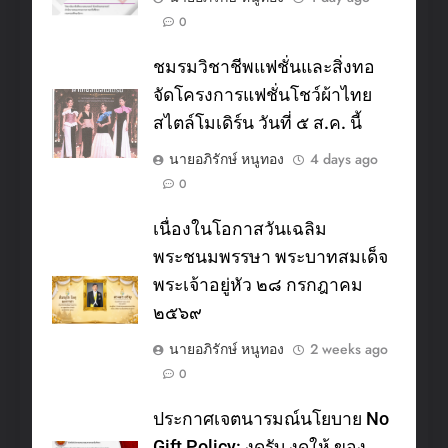
0
ชมรมวิชาชีพแฟชั่นและสิ่งทอ
จัดโครงการแฟชั่นโชว์ผ้าไทย
สไตล์โมเดิร์น วันที่ ๕ ส.ค. นี้
นายอภิรักษ์ หนูทอง
4 days ago
0
เนื่องในโอกาสวันเฉลิม
พระชนมพรรษา พระบาทสมเด็จ
พระเจ้าอยู่หัว ๒๘ กรกฎาคม
๒๕๖๙
นายอภิรักษ์ หนูทอง
2 weeks ago
0
ประกาศเจตนารมณ์นโยบาย No
Gift Policy: งดรับ งดให้ ของ