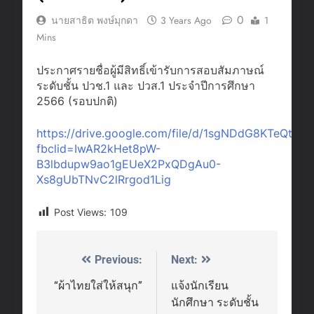
0
นายสาธิต พงษ์มุกดา
3 Years Ago
1
Mins
ประกาศรายชื่อผู้มีสิทธิ์เข้ารับการสอบสัมภาษณ์
ระดับชั้น ปวช.1 และ ปวส.1 ประจำปีการศึกษา
2566 (รอบปกติ)
https://drive.google.com/file/d/1sgNDdG8KTeQt
fbclid=IwAR2kHet8pW-
B3lbdupw9ao1gEUeX2PxQDgAu0-
Xs8gUbTNvC2lRrgod1Lig
Post Views:
109
Previous:
Next:
Post
navigation
“ผ้าไทยใส่ให้สนุก”
แจ้งนักเรียน
นักศึกษา ระดับชั้น