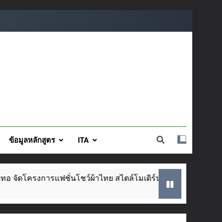
ข้อมูลหลักสูตร
ITA
 สไตล์โมเดิร์น วันที่ ๕ ส.ค. นี้
SAR ประจำปี
2 Weeks Ago