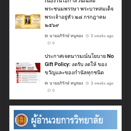
เนื่องในโอกาสวันเฉลิม
พระชนมพรรษา พระบาทสมเด็จ
พระเจ้าอยู่หัว ๒๘ กรกฎาคม
๒๕๖๙
นายอภิรักษ์ หนูทอง
2 weeks ago
0
ประกาศเจตนารมณ์นโยบาย No
Gift Policy: งดรับ งดให้ ของ
ขวัญและของกำนัลทุกชนิด
นายอภิรักษ์ หนูทอง
3 weeks ago
0