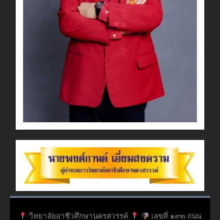
วิทยาลัยอาชีวศึกษานครสวรรค์
เลขที่ ๑๙๓ ถนน