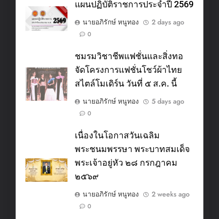
แผนปฏิบัติราชการประจำปี 2569
นายอภิรักษ์ หนูทอง
2 days ago
0
ชมรมวิชาชีพแฟชั่นและสิ่งทอ
จัดโครงการแฟชั่นโชว์ผ้าไทย
สไตล์โมเดิร์น วันที่ ๕ ส.ค. นี้
นายอภิรักษ์ หนูทอง
5 days ago
0
เนื่องในโอกาสวันเฉลิม
พระชนมพรรษา พระบาทสมเด็จ
พระเจ้าอยู่หัว ๒๘ กรกฎาคม
๒๕๖๙
นายอภิรักษ์ หนูทอง
2 weeks ago
0