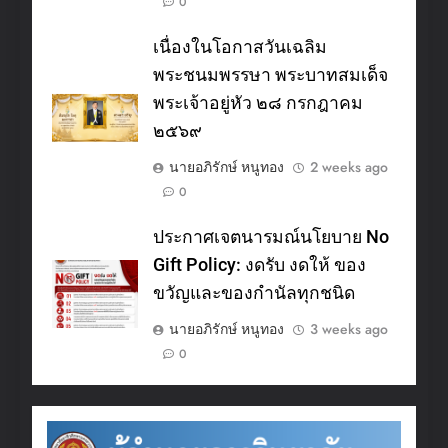
0
เนื่องในโอกาสวันเฉลิม
พระชนมพรรษา พระบาทสมเด็จ
พระเจ้าอยู่หัว ๒๘ กรกฎาคม
๒๕๖๙
นายอภิรักษ์ หนูทอง
2 weeks ago
0
ประกาศเจตนารมณ์นโยบาย No
Gift Policy: งดรับ งดให้ ของ
ขวัญและของกำนัลทุกชนิด
นายอภิรักษ์ หนูทอง
3 weeks ago
0