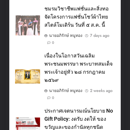
ชมรมวิชาชีพแฟชั่นและสิ่งทอ
จัดโครงการแฟชั่นโชว์ผ้าไทย
สไตล์โมเดิร์น วันที่ ๕ ส.ค. นี้
นายอภิรักษ์ หนูทอง
7 days ago
0
เนื่องในโอกาสวันเฉลิม
พระชนมพรรษา พระบาทสมเด็จ
พระเจ้าอยู่หัว ๒๘ กรกฎาคม
๒๕๖๙
นายอภิรักษ์ หนูทอง
2 weeks ago
0
ประกาศเจตนารมณ์นโยบาย No
Gift Policy: งดรับ งดให้ ของ
ขวัญและของกำนัลทุกชนิด