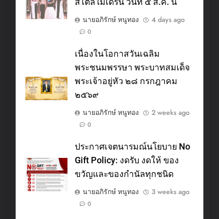
สไตล์โมเดิร์น วันที่ ๕ ส.ค. นี้
นายอภิรักษ์ หนูทอง
4 days ago
0
เนื่องในโอกาสวันเฉลิม
พระชนมพรรษา พระบาทสมเด็จ
พระเจ้าอยู่หัว ๒๘ กรกฎาคม
๒๕๖๙
นายอภิรักษ์ หนูทอง
2 weeks ago
0
ประกาศเจตนารมณ์นโยบาย No
Gift Policy: งดรับ งดให้ ของ
ขวัญและของกำนัลทุกชนิด
นายอภิรักษ์ หนูทอง
3 weeks ago
0