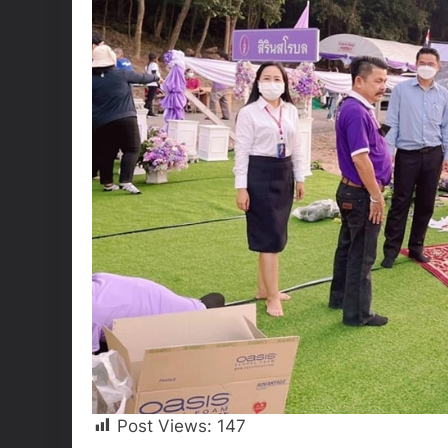
Post Views:
147