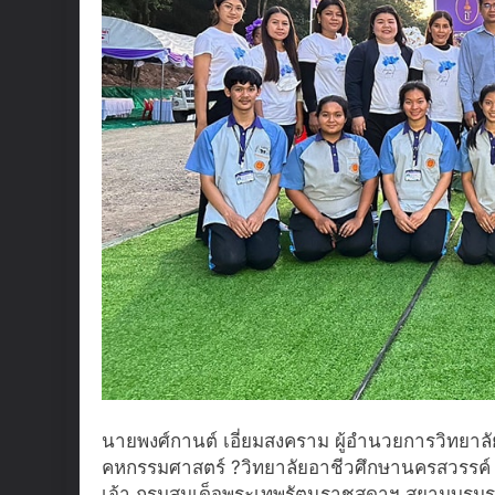
นายพงศ์กานต์ เอี่ยมสงคราม ผู้อำนวยการวิทยา
คหกรรมศาสตร์ ?วิทยาลัยอาชีวศึกษานครสวรรค์ จ
เจ้า กรมสมเด็จพระเทพรัตนราชสุดาฯ สยามบรมราช