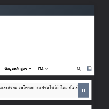
ข้อมูลหลักสูตร
ITA
าไทย สไตล์โมเดิร์น วันที่ ๕ ส.ค. นี้
SAR ประจ
2 Weeks Ag