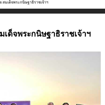
็จ สมเด็จพระกนิษฐาธิราชเจ้าฯ
สมเด็จพระกนิษฐาธิราชเจ้าฯ