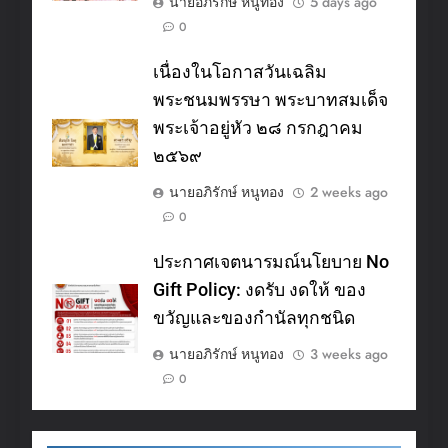
นายอภิรักษ์ หนูทอง
5 days ago
0
เนื่องในโอกาสวันเฉลิม
พระชนมพรรษา พระบาทสมเด็จ
พระเจ้าอยู่หัว ๒๘ กรกฎาคม
๒๕๖๙
นายอภิรักษ์ หนูทอง
2 weeks ago
0
ประกาศเจตนารมณ์นโยบาย No
Gift Policy: งดรับ งดให้ ของ
ขวัญและของกำนัลทุกชนิด
นายอภิรักษ์ หนูทอง
3 weeks ago
0