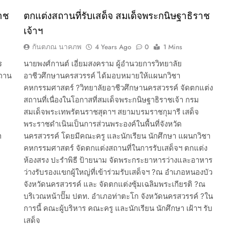
าช
ตกแต่งสถานที่รับเสด็จ สมเด็จพระกนิษฐาธิราช
เจ้าฯ
กันตภณ นาคภพ
4 Years Ago
0
1 Mins
ร
นายพงศ์กานต์ เอี่ยมสงคราม ผู้อำนวยการวิทยาลัย
สถาน
อาชีวศึกษานครสวรรค์ ได้มอบหมายให้แผนกวิชา
คหกรรมศาสตร์ ?วิทยาลัยอาชีวศึกษานครสวรรค์ จัดตกแต่ง
ย
สถานที่เนื่องในโอกาสที่สมเด็จพระกนิษฐาธิราชเจ้า กรม
สมเด็จพระเทพรัตนราชสุดาฯ สยามบรมราชกุมารี เสด็จ
พระราชดำเนินเป็นการส่วนพระองค์ในพื้นที่จังหวัด
า
นครสวรรค์ โดยมีคณะครู และนักเรียน นักศึกษา แผนกวิชา
คหกรรมศาสตร์ จัดตกแต่งสถานที่ในการรับเสด็จฯ ตกแต่ง
ห้องสรง ปะรำพิธี ป้ายนาม จัดพระกระยาหารว่างและอาหาร
ว่างรับรองแขกผู้ใหญ่ที่เข้าร่วมรับเสด็จฯ ?ณ อำเภอหนองบัว
จังหวัดนครสวรรค์ และ จัดตกแต่งซุ้มเฉลิมพระเกียรติ ?ณ
บริเวณหน้าปั๊ม ปตท. อำเภอท่าตะโก จังหวัดนครสวรรค์ ?️ใน
การนี้ คณะผู้บริหาร คณะครู และนักเรียน นักศึกษา เฝ้าฯ รับ
เสด็จ