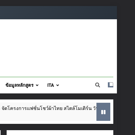
ข้อมูลหลักสูตร
ITA
นโชว์ผ้าไทย สไตล์โมเดิร์น วันที่ ๕ ส.ค. นี้
SA
2 W