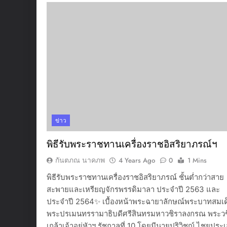
ข่าว
พิธีรับพระราชทานเครื่องราชอิสริยาภรณ์ฯ
กันตภณ นาคภพ
4 Years Ago
0
1 Mins
พิธีรับพระราชทานเครื่องราชอิสริยาภรณ์ ชั้นต่ำกว่าสาย
สะพายและเหรียญจักรพรรดิมาลา ประจำปี 2563 และ
ประจำปี 2564✨ เบื้องหน้าพระฉายาลักษณ์พระบาทสมเด
พระปรเมนทรรามาธิบดีศรีสินทรมหาวชิราลงกรณ พระวช
เกล้าเจ้าอยู่หัวฯ รัชกาลที่ 10 โดยมีนายปริวิชญ์ ไชยประเ