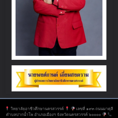
วิทยาลัยอาชีวศึกษานครสวรรค์
เลขที่ ๑๙๓ ถนนมาตุลี
ตำบลปากน้ำโพ อำเภอเมืองฯ จังหวัดนครสวรรค์ ๖๐๐๐๐