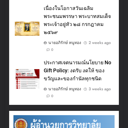
เนื่องในโอกาสวันเฉลิม
พระชนมพรรษา พระบาทสมเด็จ
พระเจ้าอยู่หัว ๒๘ กรกฎาคม
๒๕๖๙
นายอภิรักษ์ หนูทอง
2 weeks ago
0
ประกาศเจตนารมณ์นโยบาย No
Gift Policy: งดรับ งดให้ ของ
ขวัญและของกำนัลทุกชนิด
นายอภิรักษ์ หนูทอง
3 weeks ago
0