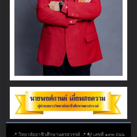
📍 วิทยาลัยอาชีวศึกษานครสวรรค์ 📍 📭 เลขที่ ๑๙๓ ถนน