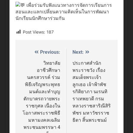
เพื่อร่วมรับฟังแนวทางการจัดการเรียนการ
สอนและแลกเปลี่ยนความคิดเห็นในการพัฒนา
นักเรียนนักศึกษาร่วมกัน
Post Views:
187
Previous:
Next:
Post
navigation
วิทยาลัย
ประกาศสำนัก
อาชีวศึกษา
พระราชวัง เรื่อง
นครสวรรค์ ร่วม
สมเด็จพระเจ้า
พิธีเจริญพระพุทธ
ลูกเธอ เจ้าฟ้าพัช
มนต์และทำบุญ
รกิติยาภา นเรนทิ
ตักบาตรถวายพระ
ราเทพยวดี กรม
ราชกุศล เนื่องใน
หลวงราชสาริณีสิริ
โอกาสพระราชพิธี
พัชร มหาวัชรราช
มหามงคลเฉลิม
ธิดา สิ้นพระชนม์
พระชนมพรรษา 4