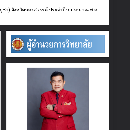
บูชา) จังหวัดนครสวรรค์ ประจำปีงบประมาณ พ.ศ.