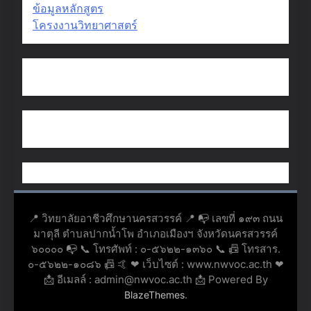
ข้อมูลหลักสูตร
โครงงานวิทยาศาสตร์
📍 วิทยาลัยอาชีวศึกษานครสวรรค์ 📍 📭 เลขที่ ๑๙๓ ถนน
มาตุลี ตำบลปากน้ำโพ อำเภอเมืองฯ จังหวัดนครสวรรค์
๖๐๐๐๐ 📭 📞 โทรศัพท์ : ๐-๕๖๒๒-๑๓๖๐ 📞 📠 โทรสาร.
๐-๕๖๒๒-๑๐๘๖ 📠 🤙 ❤ เว็บไซต์ : www.nwvoc.ac.th ❤
📩 อีเมลล์ : admin@nwvoc.ac.th 📩 Powered By
.
BlazeThemes