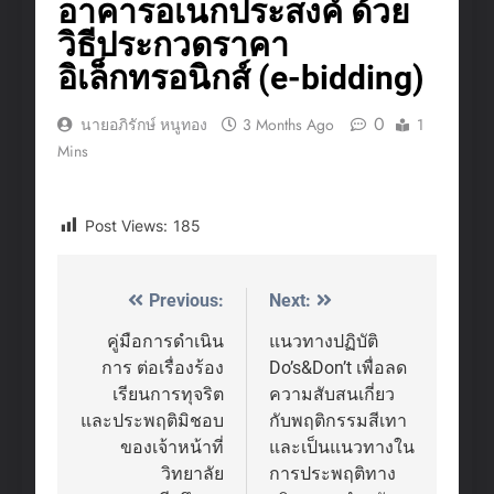
อาคารอเนกประสงค์ ด้วย
วิธีประกวดราคา
อิเล็กทรอนิกส์ (e-bidding)
0
นายอภิรักษ์ หนูทอง
3 Months Ago
1
Mins
Post Views:
185
Previous:
Next:
Post
navigation
คู่มือการดำเนิน
แนวทางปฏิบัติ
การ ต่อเรื่องร้อง
Do’s&Don’t เพื่อลด
เรียนการทุจริต
ความสับสนเกี่ยว
และประพฤติมิชอบ
กับพฤติกรรมสีเทา
ของเจ้าหน้าที่
และเป็นแนวทางใน
วิทยาลัย
การประพฤติทาง