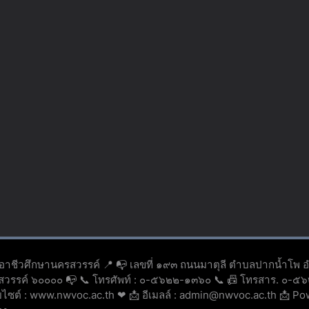
ยอาชีวศึกษานครสวรรค์ 📍 📭 เลขที่ ๑๙๓ ถนนมาตุลี ตำบลปากน้ำโพ 
รสวรรค์ ๖๐๐๐๐ 📭 📞 โทรศัพท์ : ๐-๕๖๒๒-๑๓๖๐ 📞 📠 โทรสาร. ๐-
็บไซต์ : www.nwvoc.ac.th ❤ 📩 อีเมลล์ : admin@nwvoc.ac.th 📩 P