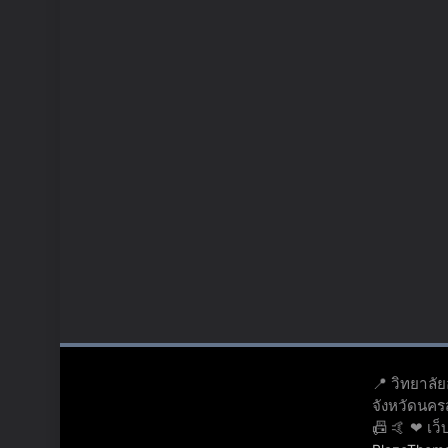
📍 วิทยาลั
จังหวัดนค
📠 🤙 ❤ เว