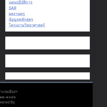
แผนปฏิบัติการ
SAR
ผลงานครู
ข้อมูลหลักสูตร
โครงงานวิทยาศาสตร์
อำเภอเมืองฯ
๕๖๒๒-๑๐๘๖
owered By