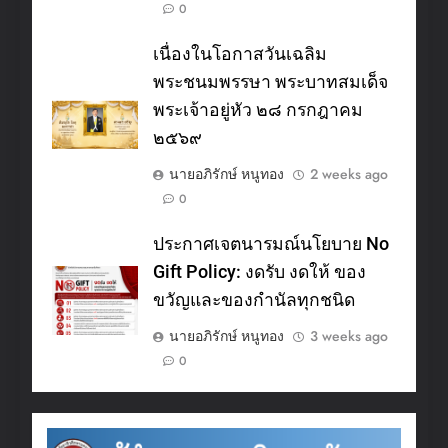
0
เนื่องในโอกาสวันเฉลิม
พระชนมพรรษา พระบาทสมเด็จ
พระเจ้าอยู่หัว ๒๘ กรกฎาคม
๒๕๖๙
นายอภิรักษ์ หนูทอง
2 weeks ago
0
ประกาศเจตนารมณ์นโยบาย No
Gift Policy: งดรับ งดให้ ของ
ขวัญและของกำนัลทุกชนิด
นายอภิรักษ์ หนูทอง
3 weeks ago
0