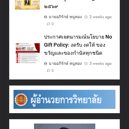
๒๕๖๙
นายอภิรักษ์ หนูทอง
2 weeks ago
0
ประกาศเจตนารมณ์นโยบาย No
Gift Policy: งดรับ งดให้ ของ
ขวัญและของกำนัลทุกชนิด
นายอภิรักษ์ หนูทอง
3 weeks ago
0