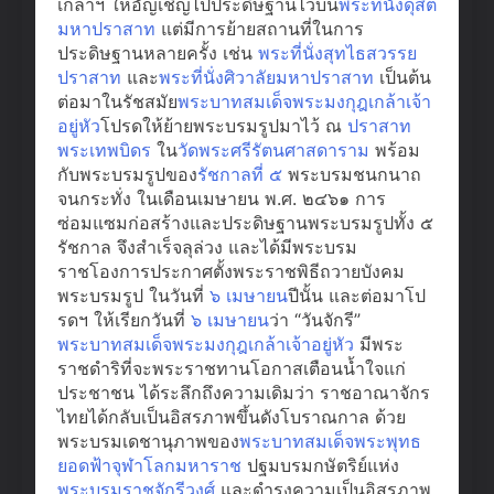
เกล้าฯ ให้อัญเชิญไปประดิษฐานไว้บน
พระที่นั่งดุสิต
มหาปราสาท
แต่มีการย้ายสถานที่ในการ
ประดิษฐานหลายครั้ง เช่น
พระที่นั่งสุทไธสวรรย
ปราสาท
และ
พระที่นั่งศิวาลัยมหาปราสาท
เป็นต้น
ต่อมาในรัชสมัย
พระบาทสมเด็จพระมงกุฎเกล้าเจ้า
อยู่หัว
โปรดให้ย้ายพระบรมรูปมาไว้ ณ
ปราสาท
พระเทพบิดร
ใน
วัดพระศรีรัตนศาสดาราม
พร้อม
กับพระบรมรูปของ
รัชกาลที่ ๕
​ พระบรมชนกนาถ
จนกระทั่ง ในเดือนเมษายน พ.ศ. ๒๔๖๑ การ
ซ่อมแซมก่อสร้างและประดิษฐานพระบรมรูปทั้ง ๕
รัชกาล จึงสำเร็จลุล่วง และได้มีพระบรม
ราชโองการประกาศตั้งพระราชพิธีถวายบังคม
พระบรมรูป ในวันที่
๖ เมษายน
​ปีนั้น และต่อมาโป
รดฯ ให้เรียกวันที่
๖ เมษายน
​ว่า “วันจักรี”
พระบาทสมเด็จพระมงกุฎเกล้าเจ้าอยู่หัว
​ มีพระ
ราชดำริที่จะพระราชทานโอกาสเตือนน้ำใจแก่
ประชาชน ได้ระลึกถึงความเดิมว่า ราชอาณาจักร
ไทยได้กลับเป็นอิสรภาพขึ้นดังโบราณกาล ด้วย
พระบรมเดชานุภาพของ
พระบาทสมเด็จพระพุทธ
ยอดฟ้าจุฬาโลกมหาราช
​ ปฐมบรมกษัตริย์แห่ง
พระบรมราชจักรีวงศ์
​ และดำรงความเป็นอิสรภาพ