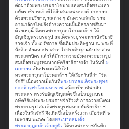
ต่อมาด้วยพระบรมราโชบายแห่งสมเด็จพระมหา
กษัตราธิราชเจ้าที่ได้สืบสนองพระองค์ ประกอบ
ด้วยพระปรีชาญาณต่าง ๆ อันควรแก่สมัย ราช
อาณาจักรไทยจึงดำรงความเป็นอิสรภาพสืบมา
ด้วยเหตุนี้ จึงทรงพระกรุณาโปรดเกล้าฯ ให้
อัญเชิญพระบรมรูป สมเด็จพระบูรพมหากษัตริยาธิ
ราชเจ้า ทั้ง ๕ รัชกาล ซึ่งเดิมประดิษฐาน ณ พระที่
นั่งศิวาลัยมหาปราสาท ไปประดิษฐานยังปราสาท
พระเทพบิดร แล้วให้มีการถวายบังคมพระบรมรูป
สมเด็จพระบูรพมหากษัตริยาธิราชเจ้า ในวันที่
๖
เมษายน
เป็นประเพณีสืบไป
ทรงพระกรุณาโปรดเกล้าฯ ให้เรียกวันนี้ว่า “วัน
จักรี” เนื่องจากเป็นวันที่
พระบาทสมเด็จพระพุทธ
ยอดฟ้าจุฬาโลกมหาราช
เสด็จกรีฑาทัพกลับ
พระนคร ทรงรับอัญเชิญเสด็จขึ้นเป็นปฐมบรม
กษัตริย์แห่งพระบรมราชจักรีวงศ์ การถวายบังคม
พระบรมรูป สมเด็จพระบูรพมหากษัตริยาธิราช
เนื่องในวันจักรี จึงเกิดขึ้นเป็นครั้งแรก เมื่อวันที่ ๖
เมษายน ๒๔๖๒ โดย
พระบาทสมเด็จ
พระมงกุฎเกล้าเจ้าอยู่หัว
​ ได้ทรงพระราชบันทึก