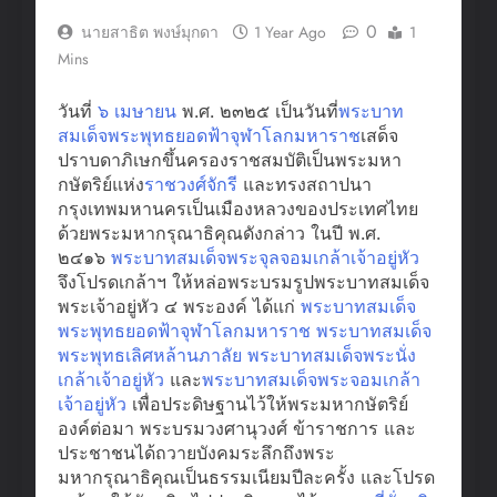
0
นายสาธิต พงษ์มุกดา
1 Year Ago
1
Mins
วันที่
๖ เมษายน
​ พ.ศ. ๒๓๒๕ เป็นวันที่
พระบาท
สมเด็จพระพุทธยอดฟ้าจุฬาโลกมหาราช
เสด็จ
ปราบดาภิเษกขึ้นครองราชสมบัติเป็นพระมหา
กษัตริย์แห่ง
ราชวงศ์จักรี
และทรงสถาปนา
กรุงเทพมหานครเป็นเมืองหลวงของประเทศไทย
ด้วยพระมหากรุณาธิคุณดังกล่าว ในปี พ.ศ.
๒๔๑๖
พระบาทสมเด็จพระจุลจอมเกล้าเจ้าอยู่หัว
จึงโปรดเกล้าฯ ให้หล่อพระบรมรูปพระบาทสมเด็จ
พระเจ้าอยู่หัว ๔ พระองค์ ได้แก่
พระบาทสมเด็จ
พระพุทธยอดฟ้าจุฬาโลกมหาราช
พระบาทสมเด็จ
พระพุทธเลิศหล้านภาลัย
พระบาทสมเด็จพระนั่ง
เกล้าเจ้าอยู่หัว
และ
พระบาทสมเด็จพระจอมเกล้า
เจ้าอยู่หัว
เพื่อประดิษฐานไว้ให้พระมหากษัตริย์
องค์ต่อมา พระบรมวงศานุวงศ์ ข้าราชการ และ
ประชาชนได้ถวายบังคมระลึกถึงพระ
มหากรุณาธิคุณเป็นธรรมเนียมปีละครั้ง และโปรด