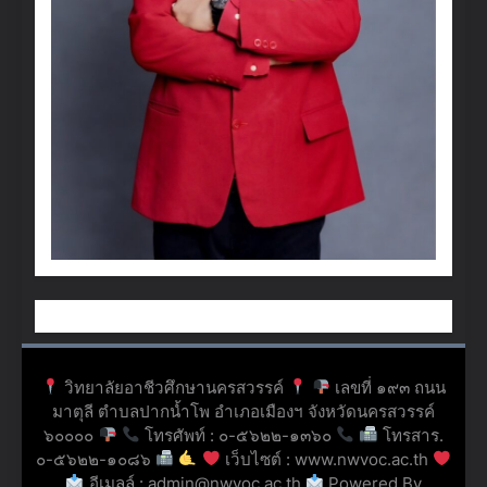
วิทยาลัยอาชีวศึกษานครสวรรค์
เลขที่ ๑๙๓ ถนน
มาตุลี ตำบลปากน้ำโพ อำเภอเมืองฯ จังหวัดนครสวรรค์
๖๐๐๐๐
โทรศัพท์ : ๐-๕๖๒๒-๑๓๖๐
โทรสาร.
๐-๕๖๒๒-๑๐๘๖
เว็บไซต์ : www.nwvoc.ac.th
อีเมลล์ : admin@nwvoc.ac.th
Powered By