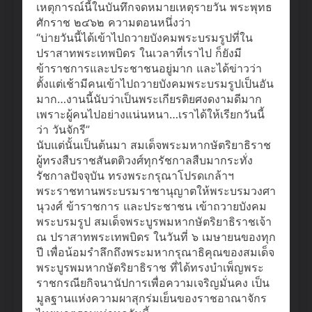
เหตุการณ์นี้ในบันทึกจดหมายเหตุรายวัน พระพุทธ
ศักราช ๒๔๖๒ ความตอนหนึ่งว่า
“บ่ายวันนี้ได้เข้าไปถวายบังคมพระบรมรูปที่ใน
ปราสาทพระเทพบิดร ในเวลาที่เราไป ก็ยังมี
ข้าราชการและประชาชนอยู่มาก และได้ข่าวว่า
ตั้งแต่เช้ามีคนเข้าไปถวายบังคมพระบรมรูปเป็นอัน
มาก…งานนี้นับว่าเป็นพระเกียรติยศงดงามดีมาก
เพราะผู้คนไปอย่างแน่นหนา…เราได้ให้เรียกวันนี้
ว่า วันจักรี”
นับแต่นั้นเป็นต้นมา สมเด็จพระมหากษัตริยาธิราช
ผู้ทรงสืบราชสันตติวงศ์ทุกรัชกาลสืบมากระทั่ง
รัชกาลปัจจุบัน ทรงพระกรุณาโปรดเกล้าฯ
พระราชทานพระบรมราชานุญาตให้พระบรมวงศา
นุวงศ์ ข้าราชการ และประชาชน เข้าถวายบังคม
พระบรมรูป สมเด็จพระบูรพมหากษัตริยาธิราชเจ้า
ณ ปราสาทพระเทพบิดร ในวันที่ ๖ เมษายนของทุก
ปี เพื่อน้อมรำลึกถึงพระมหากรุณาธิคุณของสมเด็จ
พระบูรพมหากษัตริยาธิราช ที่ได้ทรงบำเพ็ญพระ
ราชกรณียกิจนานัปการเพื่อความเจริญมั่นคง เป็น
มูลฐานแห่งความผาสุกร่มเย็นของราชอาณาจักร