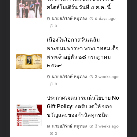
สไตล์โมเดิร์น วันที่ ๕ ส.ค. นี้
นายอภิรักษ์ หนูทอง
6 days ago
0
เนื่องในโอกาสวันเฉลิม
พระชนมพรรษา พระบาทสมเด็จ
พระเจ้าอยู่หัว ๒๘ กรกฎาคม
๒๕๖๙
นายอภิรักษ์ หนูทอง
2 weeks ago
0
ประกาศเจตนารมณ์นโยบาย No
Gift Policy: งดรับ งดให้ ของ
ขวัญและของกำนัลทุกชนิด
นายอภิรักษ์ หนูทอง
3 weeks ago
0