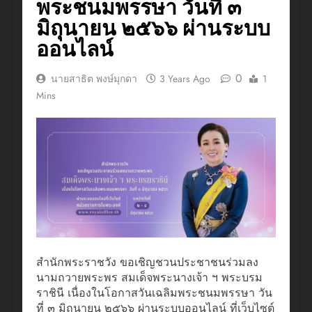
พระชนมพรรษา วันที่ ๓
มิถุนายน ๒๕๖๖ ผ่านระบบ
ออนไลน์
0
นายสาธิต พงษ์มุกดา
3 Years Ago
1
Mins
สำนักพระราชวัง ขอเชิญชวนประชาชนร่วมลง
นามถวายพระพร สมเด็จพระนางเจ้า ฯ พระบรม
ราชินี เนื่องในโอกาสวันเฉลิมพระชนมพรรษา วัน
ที่ ๓ มิถุนายน ๒๕๖๖ ผ่านระบบออนไลน์ ที่เว็บไซต์