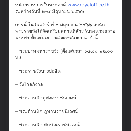
หน่วยราชการในพระองค์
www.royaloffice.th
ระหว่างวันที่ ๒-๔ มิถุนายน ๒๕๖๖
การนี้ ในวันเสาร์ ที่ ๓ มิถุนายน ๒๕๖๖ สำนัก
พระราชวังได้จัดเตรียมสถานที่สำหรับลงนามถวาย
พระพร ตั้งแต่เวลา ๐๘.๓๐-๑๖.๓๐ น. ดังนี้
– พระบรมมหาราชวัง (ตั้งแต่เวลา ๐๘.๐๐-๑๒.๐๐
น.)
– พระราชวังบางปะอิน
–
วังไกลกังวล
– พระตำหนักภูพิงคราชนิเวศน์
– พระตำหนัก ภูพานราชนิเวศน์
– พระตำหนัก ทักษิณราชนิเวศน์