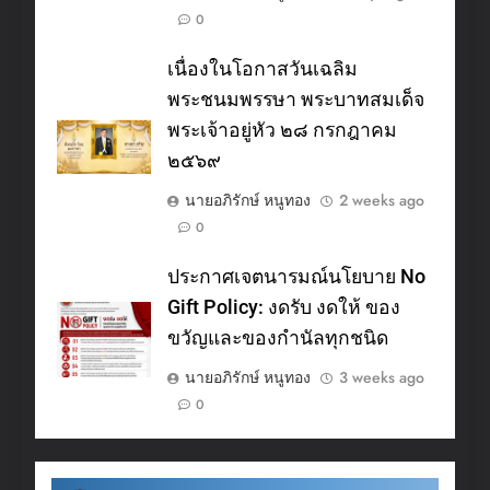
0
เนื่องในโอกาสวันเฉลิม
พระชนมพรรษา พระบาทสมเด็จ
พระเจ้าอยู่หัว ๒๘ กรกฎาคม
๒๕๖๙
นายอภิรักษ์ หนูทอง
2 weeks ago
0
ประกาศเจตนารมณ์นโยบาย No
Gift Policy: งดรับ งดให้ ของ
ขวัญและของกำนัลทุกชนิด
นายอภิรักษ์ หนูทอง
3 weeks ago
0