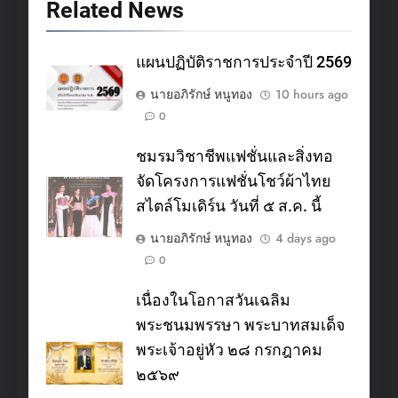
Related News
แผนปฏิบัติราชการประจำปี 2569
นายอภิรักษ์ หนูทอง
10 hours ago
0
ชมรมวิชาชีพแฟชั่นและสิ่งทอ
จัดโครงการแฟชั่นโชว์ผ้าไทย
สไตล์โมเดิร์น วันที่ ๕ ส.ค. นี้
นายอภิรักษ์ หนูทอง
4 days ago
0
เนื่องในโอกาสวันเฉลิม
พระชนมพรรษา พระบาทสมเด็จ
พระเจ้าอยู่หัว ๒๘ กรกฎาคม
๒๕๖๙