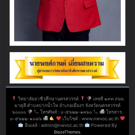
วิทยาลัยอาชีวศึกษานครสวรรค์
เลขที่ ๑๙๓ ถนน
มาตุลี ตำบลปากน้ำโพ อำเภอเมืองฯ จังหวัดนครสวรรค์
๖๐๐๐๐
โทรศัพท์ : ๐-๕๖๒๒-๑๓๖๐
โทรสาร.
๐-๕๖๒๒-๑๐๘๖
เว็บไซต์ : www.nwvoc.ac.th
อีเมลล์ : admin@nwvoc.ac.th
Powered By
.
BlazeThemes