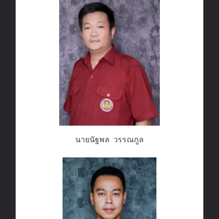
นายนัฐพล วรรณกูล