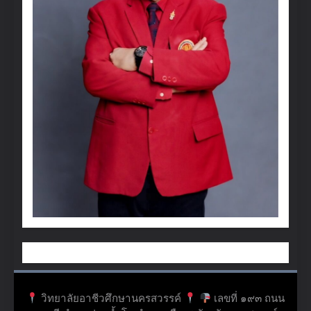
วิทยาลัยอาชีวศึกษานครสวรรค์
เลขที่ ๑๙๓ ถนน