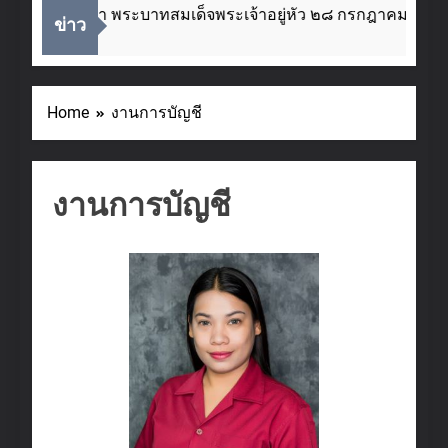
มพระชนมพรรษา พระบาทสมเด็จพระเจ้าอยู่หัว ๒๘ กรกฎาคม ๒๕๖๙
ข่าว
Home
งานการบัญชี
งานการบัญชี