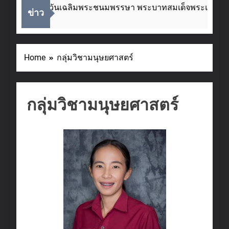
่องในโอกาสวันเฉลิมพระชนมพรรษา พระบาทสมเด็จพระเจ้าอยู่ห
ข่าว
eks Ago
Home
กลุ่มวิชามนุษยศาสตร์
กลุ่มวิชามนุษยศาสตร์