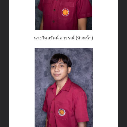
นางวิมลรัตน์ สุวรรณ์ (หัวหน้า)