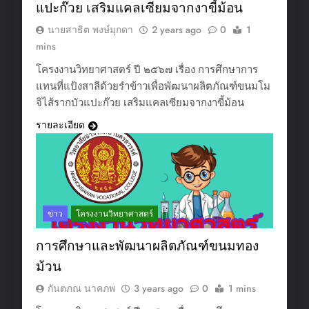
แปะก๊วย เสริมแคลเซียมจากงาขี้ม้อน
นายสาธิต พงษ์มุกดา
2 years ago
0
1
mins
โครงงานวิทยาศาสตร์ ปี ๒๕๖๗ เรื่อง การศึกษาการ
แทนที่แป้งสาลีด้วยรำข้าวเพื่อพัฒนาผลิตภัณฑ์ขนมโม
จิไส้รากบัวแปะก๊วย เสริมแคลเซียมจากงาขี้ม้อน
รายละเอียด
ข่าว
โครงงานวิทยาศาสตร์
การศึกษาและพัฒนาผลิตภัณฑ์ขนมทอง
ม้วน
กันตภณ นาคภพ
3 years ago
0
1 mins