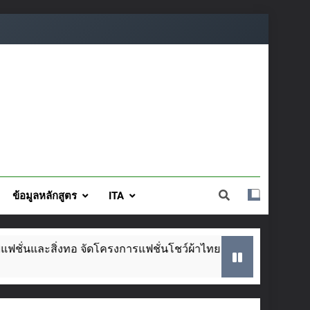
ข้อมูลหลักสูตร
ITA
งทอ จัดโครงการแฟชั่นโชว์ผ้าไทย สไตล์โมเดิร์น วันที่ ๕ ส.ค. นี้