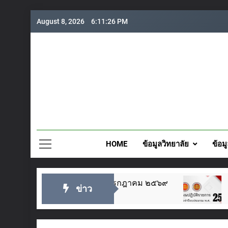
Skip
August 8, 2026
6:11:27 PM
to
content
วิทยาลั
HOME
ข้อมูลวิทยาลัย
ข้อม
็จพระเจ้าอยู่หัว ๒๘ กรกฎาคม ๒๕๖๙
แผนปฏิบั
ข่าว
2 Days Ago