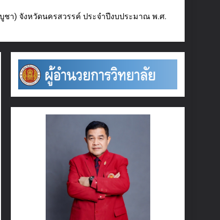
บูชา) จังหวัดนครสวรรค์ ประจำปีงบประมาณ พ.ศ.