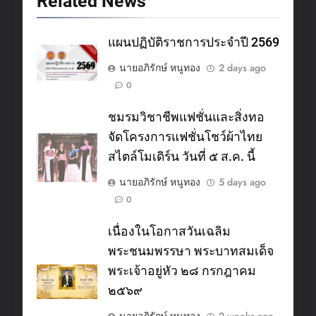
Related News
แผนปฏิบัติราชการประจำปี 2569
นายอภิรักษ์ หนูทอง
2 days ago
0
ชมรมวิชาชีพแฟชั่นและสิ่งทอ
จัดโครงการแฟชั่นโชว์ผ้าไทย
สไตล์โมเดิร์น วันที่ ๕ ส.ค. นี้
นายอภิรักษ์ หนูทอง
5 days ago
0
เนื่องในโอกาสวันเฉลิม
พระชนมพรรษา พระบาทสมเด็จ
พระเจ้าอยู่หัว ๒๘ กรกฎาคม
๒๕๖๙