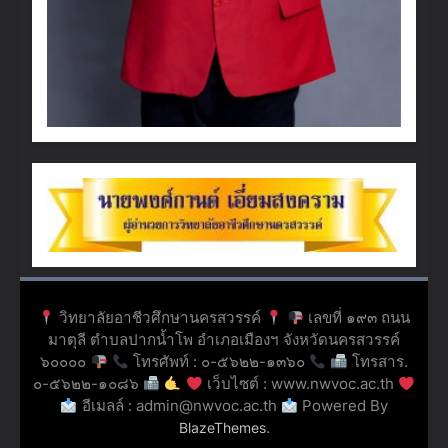
วิทยาลัยอาชีวศึกษานครสวรรค์
เลขที่ ๑๙๓ ถนน
มาตุลี ตำบลปากน้ำโพ อำเภอเมืองฯ จังหวัดนครสวรรค์
๖๐๐๐๐
โทรศัพท์ : ๐-๕๖๒๒-๑๓๖๐
โทรสาร.
๐-๕๖๒๒-๑๐๘๖
เว็บไซต์ : www.nwvoc.ac.th
อีเมลล์ : admin@nwvoc.ac.th
Powered By
.
BlazeThemes