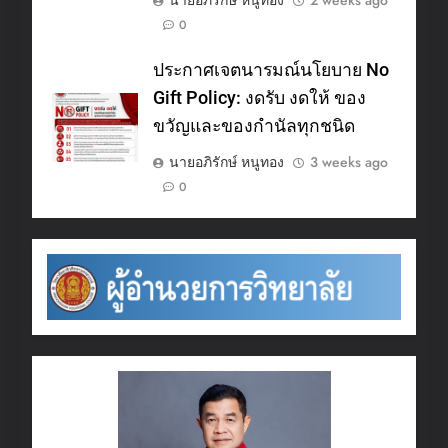
นายอภิรักษ์ หนูทอง
2 weeks ago
0
ประกาศเจตนารมณ์นโยบาย No
Gift Policy: งดรับ งดให้ ของ
ขวัญและของกำนัลทุกชนิด
นายอภิรักษ์ หนูทอง
3 weeks ago
0