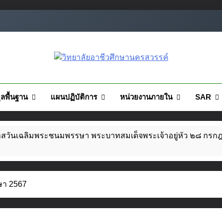
ยอาชีวศึกษานครสวรรค์
ูลพื้นฐาน
แผนปฏิบัติการ
หน่วยงานภายใน
SAR
กาสวันเฉลิมพระชนมพรรษา พระบาทสมเด็จพระเจ้าอยู่หัว ๒๘ กร
าชการประจำปี 2569
ษา 2567
ฟชั่นและสิ่งทอ จัดโครงการแฟชั่นโชว์ผ้าไทย สไตล์โมเดิร์น วันที่ 
ีการศึกษา 2568
โครงสร้างการบริหาร