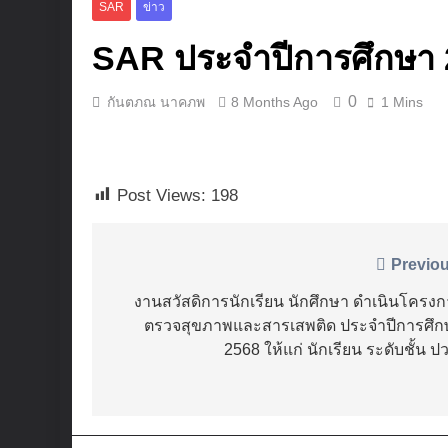
SAR
ข่าว
2 Weeks Ago
ประกาศเจตนา
SAR ประจำปีการศึกษา
3 Weeks Ago
รับสมัครเยาว
0
กันตภณ นาคภพ
8 Months Ago
1 Mins
3 Weeks Ago
แผนกวิชาการ
Marketplace)
ฝึกทักษะการ
Post Views:
198
4 Weeks Ago
พิธีมอบเกียร
4 Weeks Ago
Post
Previou
ชมรม TO BE
เสนอผลการ
navigation
งานสวัสดิการนักเรียน นักศึกษา ดำเนินโครง
ปี 2569
ตรวจสุขภาพและสารเสพติด ประจำปีการศึก
4 Weeks Ago
2568 ให้แก่ นักเรียน ระดับชั้น ป