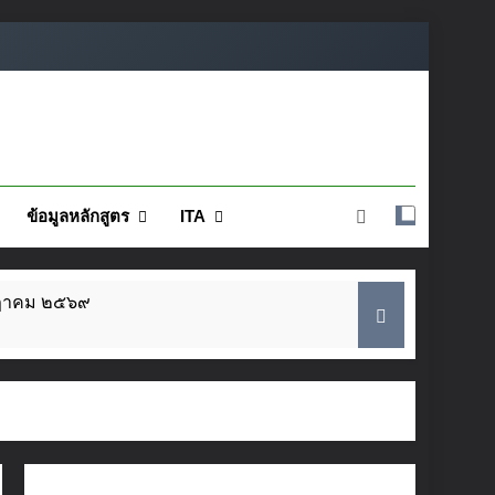
ข้อมูลหลักสูตร
ITA
กฎาคม ๒๕๖๙
๕ ส.ค. นี้