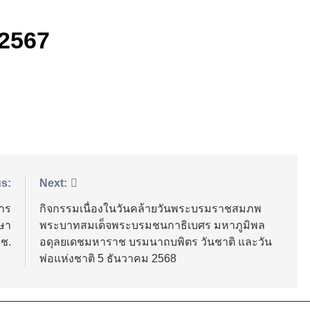
3 Weeks Ago
รมณ์นโยบาย No Gift Policy: งดรับ งดให้ ของขวัญและของกำนั
 2567
ชนหัวใจรักษ์โลก! ร่วม “โครงการต้นกล้าพันธุ์ใหม่ GEN 3”
ตลาด วิทยาลัยอาชีวศึกษานครสวรรค์ ขอเชิญทุกท่านร่วมงาน “ตล
” พบกับสินค้าสร้างสรรค์ อาหาร เครื่องดื่ม และผลงานของนักเรียน 
เป็นผู้ประกอบการ การตลาด และการบริการอย่างมืออาชีพ
ติบัตรให้แก่ นักเรียน นักศึกษา ที่เข้าร่วมการแข่งขัน Cold Chai
s:
Next:
 NUMBER ONE วิทยาลัยอาชีวศึกษานครสวรรค์ ร่วมจัดบูธนิทร
ดำเนินงานของชมรม TO BE NUMBER ONE ในงานมหกรรมรวม
การ
กิจกรรมเนื่องในวันคล้ายวันพระบรมราชสมภพ
ษา
พระบาทสมเด็จพระบรมชนกาธิเบศร มหาภูมิพล
วช.
อดุลยเดชมหาราช บรมนาถบพิตร วันชาติ และวัน
พ่อแห่งชาติ 5 ธันวาคม 2568