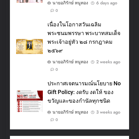
นายอภิรักษ์ หนูทอง
6 days ago
0
เนื่องในโอกาสวันเฉลิม
พระชนมพรรษา พระบาทสมเด็จ
พระเจ้าอยู่หัว ๒๘ กรกฎาคม
๒๕๖๙
นายอภิรักษ์ หนูทอง
2 weeks ago
0
ประกาศเจตนารมณ์นโยบาย No
Gift Policy: งดรับ งดให้ ของ
ขวัญและของกำนัลทุกชนิด
นายอภิรักษ์ หนูทอง
3 weeks ago
0