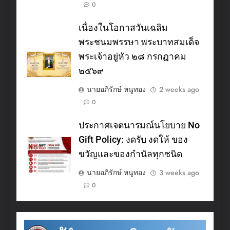
0
เนื่องในโอกาสวันเฉลิม
พระชนมพรรษา พระบาทสมเด็จ
พระเจ้าอยู่หัว ๒๘ กรกฎาคม
๒๕๖๙
นายอภิรักษ์ หนูทอง
2 weeks ago
0
ประกาศเจตนารมณ์นโยบาย No
Gift Policy: งดรับ งดให้ ของ
ขวัญและของกำนัลทุกชนิด
นายอภิรักษ์ หนูทอง
3 weeks ago
0